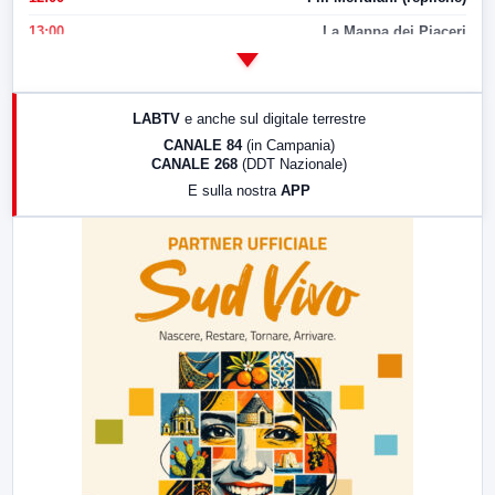
13:00
La Mappa dei Piaceri
14:00
LabNews
17:00
LabNews (replica)
LABTV
e anche sul digitale terrestre
18:30
Di Faccia e di Profilo (repliche)
CANALE 84
(in Campania)
CANALE 268
(DDT Nazionale)
19:30
LabNews (Diretta)
E sulla nostra
APP
21:00
Free Sport
23:00
LabNews (replica)