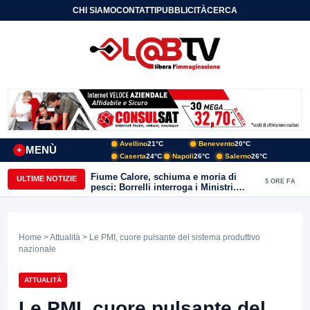
CHI SIAMO
CONTATTI
PUBBLICITÀ
CERCA
Avellino
21°C
Benevento
20°C
MENÙ
+
Caserta
24°C
Napoli
26°C
Salerno
26°C
Morte Costanzo, Carmine Nardone:
ULTIME NOTIZIE
5 ORE FA
“Oggi il Sannio perde una voce, una
memoria, una coscienza”
Home
>
Attualità
> Le PMI, cuore pulsante del sistema produttivo
nazionale
ATTUALITÀ
Le PMI, cuore pulsante del