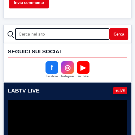
CERCA
Cerca
SEGUICI SUI SOCIAL
f
◎
▶
Facebook
Instagram
YouTube
LABTV LIVE
LIVE