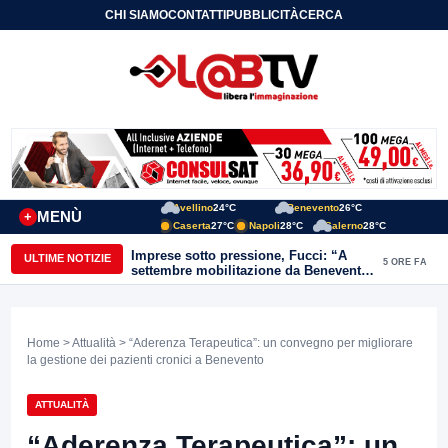
CHI SIAMO
CONTATTI
PUBBLICITÀ
CERCA
Avellino
24°C
Benevento
26°C
MENÙ
+
Caserta
27°C
Napoli
28°C
Salerno
28°C
Imprese sotto pressione, Fucci: “A
ULTIME NOTIZIE
5 ORE FA
settembre mobilitazione da Benevento
e Avellino”
Home
>
Attualità
> “Aderenza Terapeutica”: un convegno per migliorare
la gestione dei pazienti cronici a Benevento
ATTUALITÀ
“Aderenza Terapeutica”: un