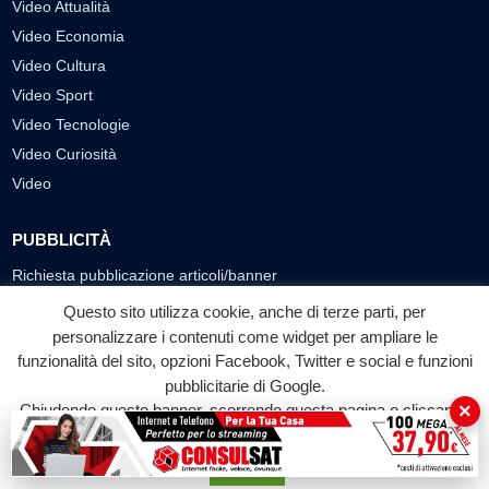
Video Attualità
Video Economia
Video Cultura
Video Sport
Video Tecnologie
Video Curiosità
Video
PUBBLICITÀ
Richiesta pubblicazione articoli/banner
Questo sito utilizza cookie, anche di terze parti, per
SEGUICI SUI SOCIAL
personalizzare i contenuti come widget per ampliare le
f
◎
▶
funzionalità del sito, opzioni Facebook, Twitter e social e funzioni
pubblicitarie di Google.
Facebook
Instagram
YouTube
×
Chiudendo questo banner, scorrendo questa pagina o cliccando
su qualunque suo elemento acconsenti all'uso dei cookie.
© 2026 LABTV - Tutti i diritti riservati
Accetta