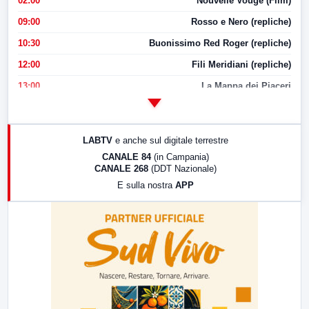
02:00
Nouvelle Vouge (Film)
09:00
Rosso e Nero (repliche)
10:30
Buonissimo Red Roger (repliche)
12:00
Fili Meridiani (repliche)
13:00
La Mappa dei Piaceri
14:00
LabNews
17:00
LabNews (replica)
LABTV
e anche sul digitale terrestre
18:30
Di Faccia e di Profilo (repliche)
CANALE 84
(in Campania)
CANALE 268
(DDT Nazionale)
19:30
LabNews (Diretta)
E sulla nostra
APP
21:00
Free Sport
23:00
LabNews (replica)