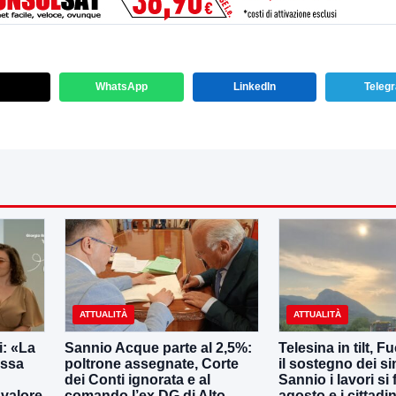
WhatsApp
LinkedIn
Teleg
ATTUALITÀ
ATTUALITÀ
: «La
Sannio Acque parte al 2,5%:
Telesina in tilt, F
essa
poltrone assegnate, Corte
il sostegno dei s
dei Conti ignorata e al
Sannio i lavori si
 valore
comando l’ex DG di Alto
agosto e i cittadi