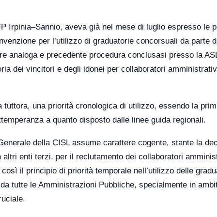
P Irpinia–Sannio, aveva già nel mese di luglio espresso le p
onvenzione per l’utilizzo di graduatorie concorsuali da parte di
are analoga e precedente procedura conclusasi presso la ASL
ia dei vincitori e degli idonei per collaboratori amministrativ
uttora, una priorità cronologica di utilizzo, essendo la prim
ottemperanza a quanto disposto dalle linee guida regionali.
 Generale della CISL assume carattere cogente, stante la de
altri enti terzi, per il reclutamento dei collaboratori amminist
osì il principio di priorità temporale nell’utilizzo delle gradu
 da tutte le Amministrazioni Pubbliche, specialmente in ambi
ruciale.