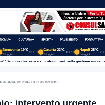
NOMIA
CULTURA
SPORT
PALINSESTO
FORMAT TV
Benevento
19°C
Caserta
23°C
Napoli
25°C
38° / 19°
36° / 23°
34° /
Soleggiato
Soleggiato
Soleggiato
ni: “Servono chiarezza e approfondimenti sulla gestione ambient
aduatoria ASL Benevento per evitare esclusioni
io: intervento urgente