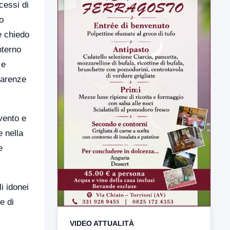
cessi di
o
e chiedo
nterno
 e
carenze
vento e
e nella
e
VIDEO ATTUALITÀ
TUTTI I VIDEO
i idonei
e di