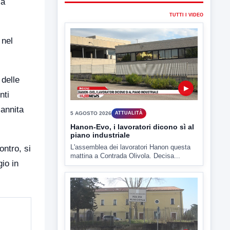
la
▶
 nel
5 AGOSTO 2026
ATTUALITÀ
Hanon-Evo, i lavoratori dicono sì al
piano industriale
 delle
L'assemblea dei lavoratori Hanon questa
mattina a Contrada Olivola. Decisa...
nti
sannita
ontro, si
gio in
▶
5 AGOSTO 2026
ATTUALITÀ
Miasmi, si infiamma il dibattito
politico