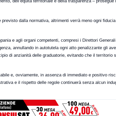
merito, dell’equità territoriale e della trasparenza – prosegue 
 previsto dalla normativa, altrimenti verrà meno ogni fiducia
nia e agli organi competenti, compresi i Direttori Generali
genza, annullando in autotutela ogni atto penalizzante gli ave
incipio di anzianità delle graduatorie, evitando che il territorio 
iabile e, ovviamente, in assenza di immediato e positivo risc
trativa e il rispetto delle regole continuerà senza alcun indu