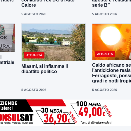
Calore
serie B”
5 AGOSTO 2026
5 AGOSTO 2026
ATTUALITÀ
ATTUALITÀ
i
striale
Caldo africano se
Miasmi, si infiamma il
l’anticiclone resis
dibattito politico
Ferragosto, possi
gradi e notti tropi
5 AGOSTO 2026
5 AGOSTO 2026