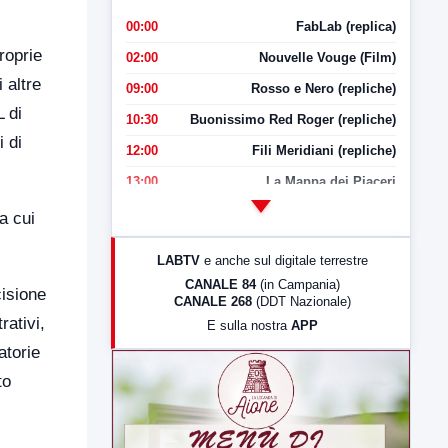
00:00
FabLab (replica)
roprie
02:00
Nouvelle Vouge (Film)
 altre
09:00
Rosso e Nero (repliche)
 di
10:30
Buonissimo Red Roger (repliche)
i di
12:00
Fili Meridiani (repliche)
13:00
La Mappa dei Piaceri
14:00
LabNews
a cui
17:00
LabNews (replica)
LABTV
e anche sul digitale terrestre
18:30
Di Faccia e di Profilo (repliche)
CANALE 84
(in Campania)
cisione
CANALE 268
(DDT Nazionale)
19:30
LabNews (Diretta)
rativi,
E sulla nostra
APP
21:00
Free Sport
atorie
23:00
LabNews (replica)
to