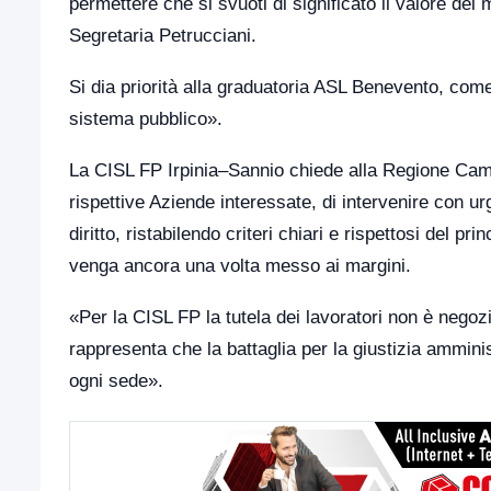
permettere che si svuoti di significato il valore del 
Segretaria Petrucciani.
Si dia priorità alla graduatoria ASL Benevento, come
sistema pubblico».
La CISL FP Irpinia–Sannio chiede alla Regione Campa
rispettive Aziende interessate, di intervenire con ur
diritto, ristabilendo criteri chiari e rispettosi del pr
venga ancora una volta messo ai margini.
«Per la CISL FP la tutela dei lavoratori non è negoz
rappresenta che la battaglia per la giustizia amminis
ogni sede».