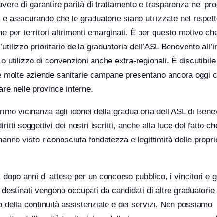
vere di garantire parità di trattamento e trasparenza nei pro
i e assicurando che le graduatorie siano utilizzate nel rispett
ne per territori altrimenti emarginati. È per questo motivo ch
’utilizzo prioritario della graduatoria dell’ASL Benevento all’i
 o utilizzo di convenzioni anche extra-regionali. È discutibile
he molte aziende sanitarie campane presentano ancora oggi 
are nelle province interne.
imo vicinanza agli idonei della graduatoria dell’ASL di Bene
ritti soggettivi dei nostri iscritti, anche alla luce del fatto ch
ti hanno visto riconosciuta fondatezza e legittimità delle propri
, dopo anni di attese per un concorso pubblico, i vincitori e gl
 destinati vengono occupati da candidati di altre graduatorie 
no della continuità assistenziale e dei servizi. Non possiamo