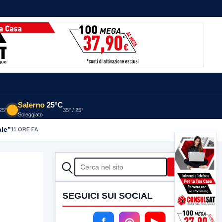
Salerno
25°C
 25°
35° / 25°
Soleggiato
ale”
11 ORE FA
CERCA
Cerca
SEGUICI SUI SOCIAL
f
◎
▶