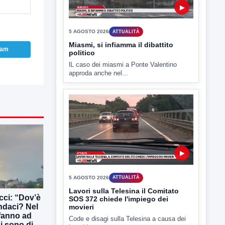
lL caso dei miasmi a Ponte Valentino
approda anche nel...
ram
▶
5 AGOSTO 2026
ATTUALITÀ
Lavori sulla Telesina il Comitato
SOS 372 chiede l'impiego dei
movieri
Code e disagi sulla Telesina a causa dei
lavori in...
ucci: “Dov’è
indaci? Nel
 fanno ad
ni sono di