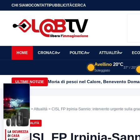
CHI SIAMO
CONTATTI
PUBBLICITÀ
CERCA
HOME
CRONACA
POLITICA
ATTUALITÀ
ECO
Avellino
20°C
37° / 20°
Soleggiato
Moria di pesci nel Calore, Benevento Doma
ULTIME NOTIZIE
Home
>
Attualità
> CISL FP Irpinia-Sannio: intervento urgente sulla gr
ATTUALITÀ
CISL FP Irpinia-Sann