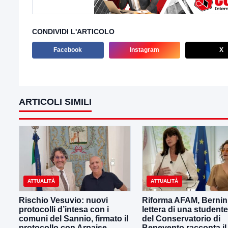
CONDIVIDI L'ARTICOLO
Facebook
Instagram
X
ARTICOLI SIMILI
ATTUALITÀ
ATTUALITÀ
Rischio Vesuvio: nuovi
Riforma AFAM, Bernini
protocolli d’intesa con i
lettera di una student
comuni del Sannio, firmato il
del Conservatorio di
protocollo con Arpaise
Benevento racconta il