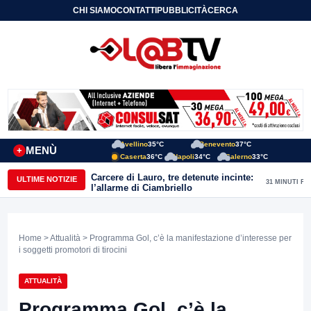
CHI SIAMO
CONTATTI
PUBBLICITÀ
CERCA
Avellino
35°C
Benevento
37°C
MENÙ
+
Caserta
36°C
Napoli
34°C
Salerno
33°C
Carcere di Lauro, tre detenute incinte:
ULTIME NOTIZIE
31 MINUTI FA
l’allarme di Ciambriello
Home
>
Attualità
> Programma Gol, c’è la manifestazione d’interesse per
i soggetti promotori di tirocini
ATTUALITÀ
Programma Gol, c’è la