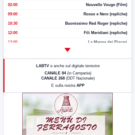
02:00
Nouvelle Vouge (Film)
09:00
Rosso e Nero (repliche)
10:30
Buonissimo Red Roger (repliche)
12:00
Fili Meridiani (repliche)
13:00
La Mappa dei Piaceri
14:00
LabNews
17:00
LabNews (replica)
LABTV
e anche sul digitale terrestre
18:30
Di Faccia e di Profilo (repliche)
CANALE 84
(in Campania)
CANALE 268
(DDT Nazionale)
19:30
LabNews (Diretta)
E sulla nostra
APP
21:00
Free Sport
23:00
LabNews (replica)