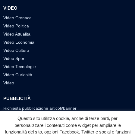
VIDEO
Video Cronaca
Video Politica
Video Attualità
Video Economia
Video Cultura
Video Sport
Video Tecnologie
Video Curiosità
Video
PUBBLICITÀ
Richiesta pubblicazione articoli/banner
Questo sito utilizza cookie, anche di terze parti, per
SEGUICI SUI SOCIAL
personalizzare i contenuti come widget per ampliare le
f
◎
▶
funzionalità del sito, opzioni Facebook, Twitter e social e funzioni