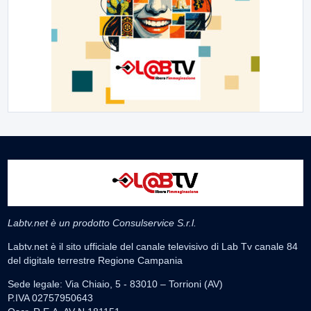
Labtv.net è un prodotto Consulservice S.r.l.
Labtv.net è il sito ufficiale del canale televisivo di Lab Tv canale 84
del digitale terrestre Regione Campania
Sede legale: Via Chiaio, 5 - 83010 – Torrioni (AV)
P.IVA 02757950643