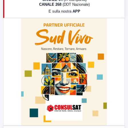
CANALE 268
(DDT Nazionale)
19:30
LabNews (Diretta)
E sulla nostra
APP
21:00
Free Sport
23:00
LabNews (replica)