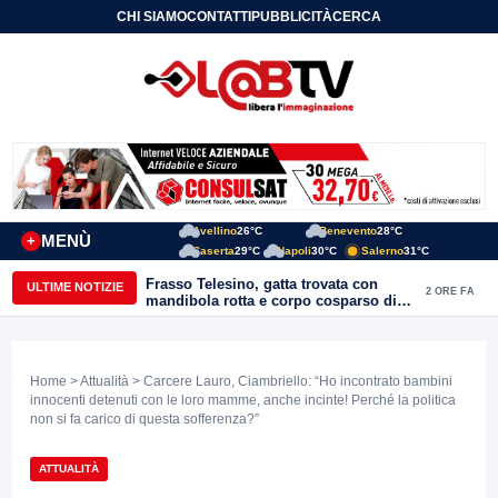
CHI SIAMO
CONTATTI
PUBBLICITÀ
CERCA
Avellino
26°C
Benevento
28°C
MENÙ
+
Caserta
29°C
Napoli
30°C
Salerno
31°C
Frasso Telesino, gatta trovata con
ULTIME NOTIZIE
2 ORE FA
mandibola rotta e corpo cosparso di
colla: “Atto di inaudita crudeltà”
Home
>
Attualità
> Carcere Lauro, Ciambriello: “Ho incontrato bambini
innocenti detenuti con le loro mamme, anche incinte! Perché la politica
non si fa carico di questa sofferenza?”
ATTUALITÀ