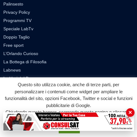
Palinsesto
Privacy Policy
Programmi TV
Speciale LabTv
Doppio Taglio
Free sport
L’Orlando Curioso
La Bottega di Filosofia
Labnews
Le Voci del Parco
Questo sito utilizza cookie, anche di terze parti, per
Parliamo di…
personalizzare i contenuti come widget per ampliare le
Ricomincio da me
funzionalità del sito, opzioni Facebook, Twitter e social e funzioni
pubblicitarie di Google.
SEZIONI
×
Chiudendo questo banner, scorrendo questa pagina o cliccando
su qualunque suo elemento acconsenti all'uso dei cookie.
Cronaca
Politica
Accetta
Attualità