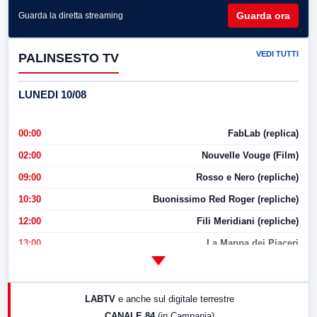
Guarda ora
Guarda la diretta streaming
VEDI TUTTI
PALINSESTO TV
LUNEDI 10/08
00:00
FabLab (replica)
02:00
Nouvelle Vouge (Film)
09:00
Rosso e Nero (repliche)
10:30
Buonissimo Red Roger (repliche)
12:00
Fili Meridiani (repliche)
13:00
La Mappa dei Piaceri
14:00
LabNews
17:00
LabNews (replica)
LABTV
e anche sul digitale terrestre
18:30
Di Faccia e di Profilo (repliche)
CANALE 84
(in Campania)