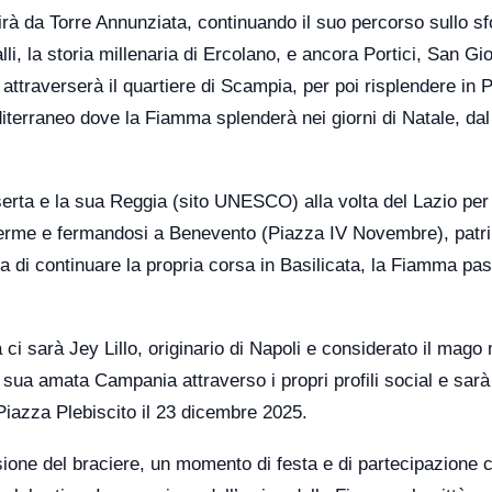
à da Torre Annunziata, continuando il suo percorso sullo sf
i, la storia millenaria di Ercolano, e ancora Portici, San Gio
raverserà il quartiere di Scampia, per poi risplendere in 
diterraneo dove la Fiamma splenderà nei giorni di Natale, dal
serta e la sua Reggia (sito UNESCO) alla volta del Lazio per
Terme e fermandosi a Benevento (Piazza IV Novembre), patr
 di continuare la propria corsa in Basilicata, la Fiamma pa
 sarà Jey Lillo, originario di Napoli e considerato il mago
a sua amata Campania attraverso i propri profili social e sarà
 Piazza Plebiscito il 23 dicembre 2025.
nsione del braciere, un momento di festa e di partecipazione 