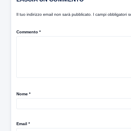
Il tuo indirizzo email non sarà pubblicato.
I campi obbligatori 
Commento
*
Nome
*
Email
*