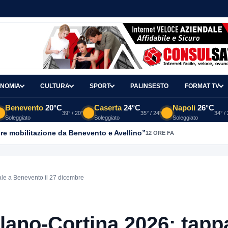
NOMIA
CULTURA
SPORT
PALINSESTO
FORMAT TV
Benevento
20°C
Caserta
24°C
Napoli
26°C
39° / 20°
35° / 24°
34° /
Soleggiato
Soleggiato
Soleggiato
re mobilitazione da Benevento e Avellino”
12 ORE FA
le a Benevento il 27 dicembre
ano-Cortina 2026: tapp