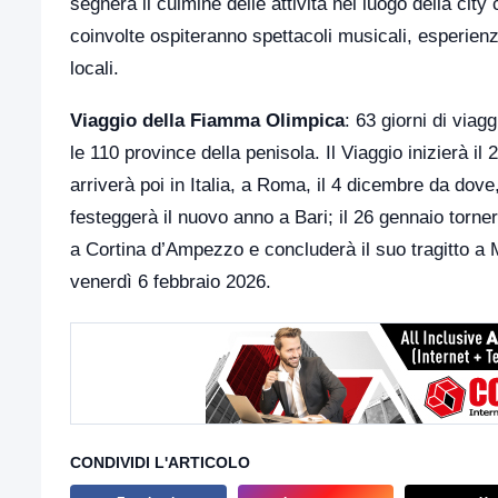
segnerà il culmine delle attività nel luogo della cit
coinvolte ospiteranno spettacoli musicali, esperien
locali.
Viaggio della Fiamma Olimpica
: 63 giorni di viag
le 110 province della penisola. Il Viaggio inizierà 
arriverà poi in Italia, a Roma, il 4 dicembre da dove
festeggerà il nuovo anno a Bari; il 26 gennaio torne
a Cortina d’Ampezzo e concluderà il suo tragitto a M
venerdì 6 febbraio 2026.
CONDIVIDI L'ARTICOLO