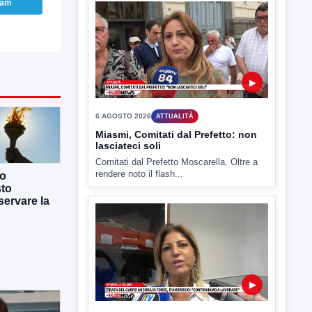
ram
▶
7 AGOSTO 2026
ATTUALITÀ
Benevento tra le città più roventi
della Campania, piazza Fusco
raggiunge i 45 gradi
Benevento è tra le città più calde della
Campania. Lo...
co
sto
ervare la
▶
6 AGOSTO 2026
ATTUALITÀ
Miasmi, Comitati dal Prefetto: non
lasciateci soli
Comitati dal Prefetto Moscarella. Oltre a