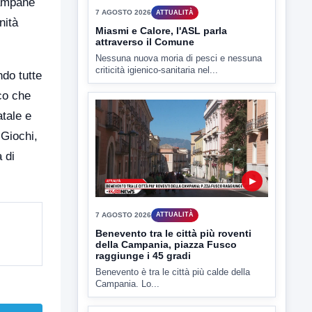
campane
nità
TUTTI I VIDEO
ndo tutte
co che
atale e
▶
 Giochi,
7 AGOSTO 2026
 di
ATTUALITÀ
Miasmi e Calore, l'ASL parla
attraverso il Comune
Nessuna nuova moria di pesci e nessuna
criticità igienico-sanitaria nel...