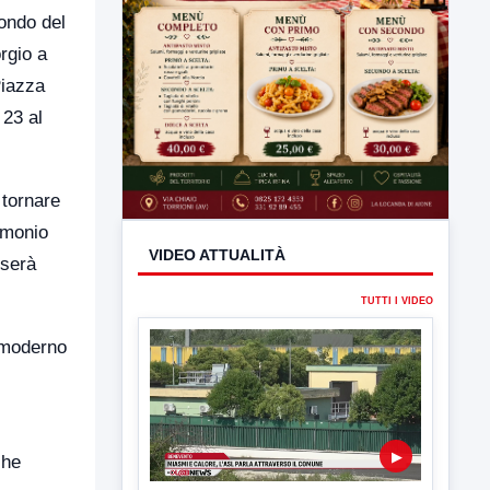
ondo del
rgio a
Piazza
 23 al
 tornare
imonio
sserà
 moderno
che
VIDEO ATTUALITÀ