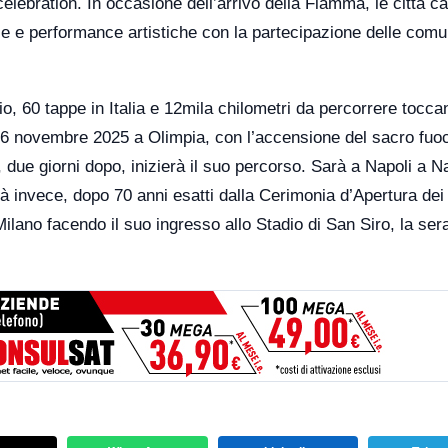
y celebration. In occasione dell’arrivo della Fiamma, le città 
ze e performance artistiche con la partecipazione delle comu
gio, 60 tappe in Italia e 12mila chilometri da percorrere tocca
il 26 novembre 2025 a Olimpia, con l’accensione del sacro fuo
, due giorni dopo, inizierà il suo percorso. Sarà a Napoli a N
rà invece, dopo 70 anni esatti dalla Cerimonia d’Apertura dei
ilano facendo il suo ingresso allo Stadio di San Siro, la sera