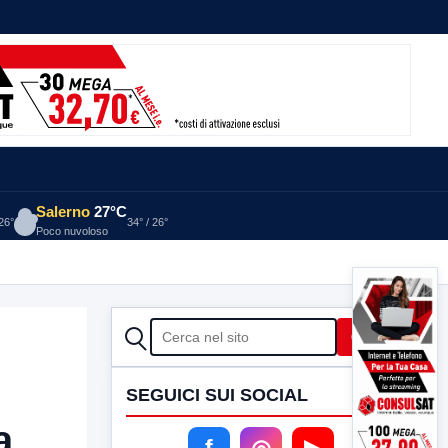
Salerno
27°C
 26°
34° / 26°
Poco nuvoloso
CERCA
Cerca
SEGUICI SUI SOCIAL
a
f
◎
▶