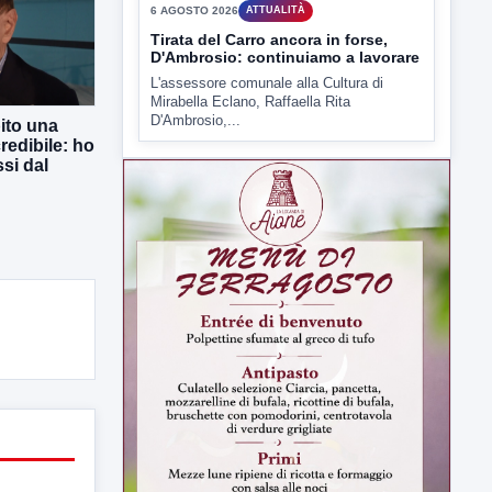
rendere noto il flash...
ito una
redibile: ho
si dal
▶
6 AGOSTO 2026
ATTUALITÀ
Tirata del Carro ancora in forse,
D'Ambrosio: continuiamo a lavorare
L'assessore comunale alla Cultura di
Mirabella Eclano, Raffaella Rita
D'Ambrosio,...