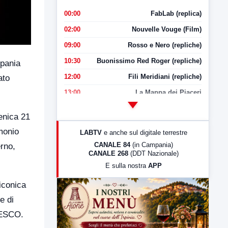
00:00
FabLab (replica)
02:00
Nouvelle Vouge (Film)
09:00
Rosso e Nero (repliche)
10:30
Buonissimo Red Roger (repliche)
mpania
12:00
Fili Meridiani (repliche)
ato
13:00
La Mappa dei Piaceri
14:00
LabNews
enica 21
17:00
LabNews (replica)
monio
LABTV
e anche sul digitale terrestre
18:30
Di Faccia e di Profilo (repliche)
CANALE 84
(in Campania)
rno,
CANALE 268
(DDT Nazionale)
19:30
LabNews (Diretta)
E sulla nostra
APP
21:00
Free Sport
iconica
23:00
LabNews (replica)
e di
NESCO.