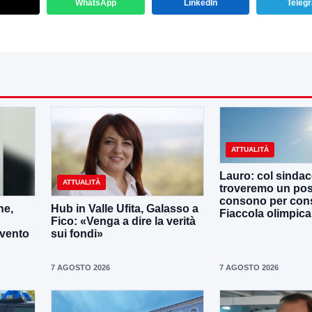
WhatsApp
LinkedIn
Teleg
ATTUALITÀ
Lauro: col sinda
ATTUALITÀ
troveremo un po
consono per cons
ne,
Hub in Valle Ufita, Galasso a
Fiaccola olimpica
Fico: «Venga a dire la verità
evento
sui fondi»
7 AGOSTO 2026
7 AGOSTO 2026