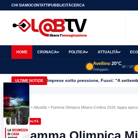
CHI SIAMO
CONTATTI
PUBBLICITÀ
CERCA
HOME
CRONACA
POLITICA
ATTUALITÀ
ECO
Avellino
20°C
36° / 20°
Soleggiato
Imprese sotto pressione, Fucci: “A settemb
ULTIME NOTIZIE
Home
>
Attualità
> Fiamma Olimpica Milano-Cortina 2026: tappa specia
ATTUALITÀ
Fiamma Olimpica Mil