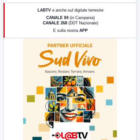
17:00
LabNews (replica)
LABTV
e anche sul digitale terrestre
18:30
Di Faccia e di Profilo (repliche)
CANALE 84
(in Campania)
CANALE 268
(DDT Nazionale)
19:30
LabNews (Diretta)
E sulla nostra
APP
21:00
Free Sport
23:00
LabNews (replica)