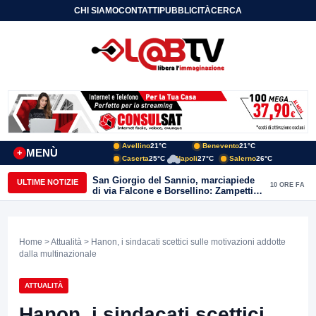
CHI SIAMO
CONTATTI
PUBBLICITÀ
CERCA
Avellino
21°C
Benevento
21°C
MENÙ
+
Caserta
25°C
Napoli
27°C
Salerno
26°C
San Giorgio del Sannio, marciapiede
ULTIME NOTIZIE
10 ORE FA
di via Falcone e Borsellino: Zampetti e
Lombardi replicano alle polemiche
Home
>
Attualità
> Hanon, i sindacati scettici sulle motivazioni addotte
dalla multinazionale
ATTUALITÀ
Hanon, i sindacati scettici