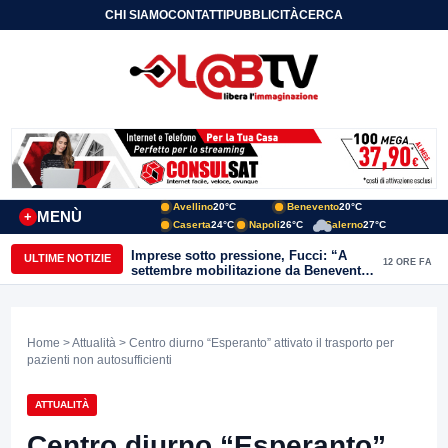
CHI SIAMO
CONTATTI
PUBBLICITÀ
CERCA
Avellino
20°C
Benevento
20°C
MENÙ
+
Caserta
24°C
Napoli
26°C
Salerno
27°C
Imprese sotto pressione, Fucci: “A
ULTIME NOTIZIE
12 ORE FA
settembre mobilitazione da Benevento
e Avellino”
Home
>
Attualità
> Centro diurno “Esperanto” attivato il trasporto per
pazienti non autosufficienti
ATTUALITÀ
Centro diurno “Esperanto”