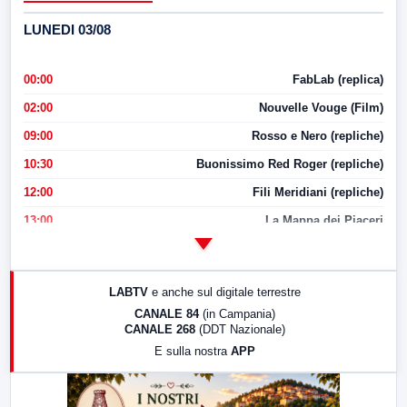
LUNEDI 03/08
00:00
FabLab (replica)
02:00
Nouvelle Vouge (Film)
09:00
Rosso e Nero (repliche)
10:30
Buonissimo Red Roger (repliche)
12:00
Fili Meridiani (repliche)
13:00
La Mappa dei Piaceri
14:00
LabNews
17:00
LabNews (replica)
LABTV
e anche sul digitale terrestre
18:30
Di Faccia e di Profilo (repliche)
CANALE 84
(in Campania)
CANALE 268
(DDT Nazionale)
19:30
LabNews (Diretta)
E sulla nostra
APP
21:00
Free Sport
23:00
LabNews (replica)