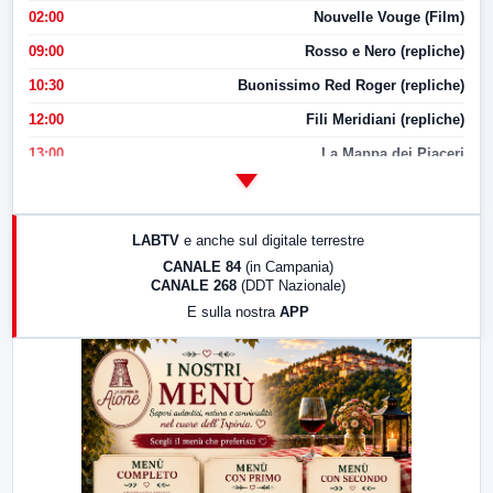
02:00
Nouvelle Vouge (Film)
09:00
Rosso e Nero (repliche)
10:30
Buonissimo Red Roger (repliche)
12:00
Fili Meridiani (repliche)
13:00
La Mappa dei Piaceri
14:00
LabNews
17:00
LabNews (replica)
LABTV
e anche sul digitale terrestre
18:30
Di Faccia e di Profilo (repliche)
CANALE 84
(in Campania)
CANALE 268
(DDT Nazionale)
19:30
LabNews (Diretta)
E sulla nostra
APP
21:00
Free Sport
23:00
LabNews (replica)