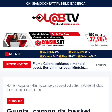
CHI SIAMO
CONTATTI
PUBBLICITÀ
CERCA
Avellino
21°C
Benevento
20°C
MENÙ
+
Caserta
24°C
Napoli
26°C
Salerno
26°C
Fiume Calore, schiuma e moria di
ULTIME NOTIZIE
6 ORE FA
pesci: Borrelli interroga i Ministri.
“Benevento paga l’assenza del
depuratore
Home
>
Attualità
> Giunta, campo da basket della Spina Verde intitolato
a Francesco Pio De Luca
ATTUALITÀ
Giunta, campo da basket