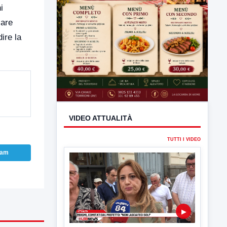
i
zare
dire la
ram
VIDEO ATTUALITÀ
TUTTI I VIDEO