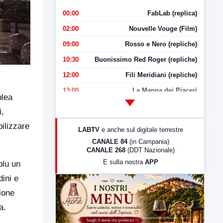
00:00
FabLab (replica)
02:00
Nouvelle Vouge (Film)
09:00
Rosso e Nero (repliche)
10:30
Buonissimo Red Roger (repliche)
12:00
Fili Meridiani (repliche)
13:00
La Mappa dei Piaceri
blea
14:00
LabNews
i,
17:00
LabNews (replica)
bilizzare
LABTV
e anche sul digitale terrestre
18:30
Di Faccia e di Profilo (repliche)
CANALE 84
(in Campania)
CANALE 268
(DDT Nazionale)
19:30
LabNews (Diretta)
E sulla nostra
APP
blu un
21:00
Free Sport
dini e
23:00
LabNews (replica)
zione
a.