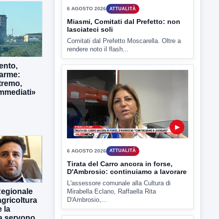
▶
ento,
larme:
6 AGOSTO 2026
ATTUALITÀ
tremo,
immediati»
Miasmi, Comitati dal Prefetto: non
lasciateci soli
Comitati dal Prefetto Moscarella. Oltre a
rendere noto il flash...
Regionale
▶
gricoltura
 la
ra servono