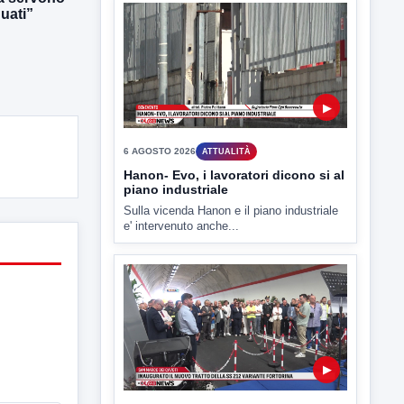
6 AGOSTO 2026
ATTUALITÀ
uati”
Tirata del Carro ancora in forse,
D'Ambrosio: continuiamo a lavorare
L'assessore comunale alla Cultura di
Mirabella Eclano, Raffaella Rita
D'Ambrosio,...
▶
6 AGOSTO 2026
ATTUALITÀ
Hanon- Evo, i lavoratori dicono si al
piano industriale
Sulla vicenda Hanon e il piano industriale
e' intervenuto anche...