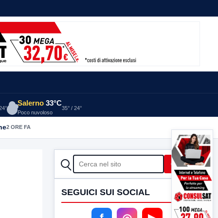
Salerno
33°C
 24°
35° / 24°
Poco nuvoloso
he
2 ORE FA
CERCA
Cerca
SEGUICI SUI SOCIAL
f
◎
▶