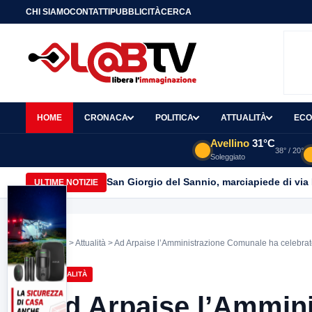
CHI SIAMO
CONTATTI
PUBBLICITÀ
CERCA
HOME
CRONACA
POLITICA
ATTUALITÀ
ECO
Avellino
31°C
38° / 20°
Soleggiato
San Giorgio del Sannio, marciapiede di via
ULTIME NOTIZIE
Home
>
Attualità
> Ad Arpaise l’Amministrazione Comunale ha celebrato la
ATTUALITÀ
Ad Arpaise l’Ammin