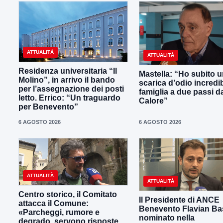
ATTUALITÀ
ATTUALITÀ
Residenza universitaria “Il
Mastella: “Ho subito 
Molino”, in arrivo il bando
scarica d’odio incredib
per l’assegnazione dei posti
famiglia a due passi d
letto. Errico: “Un traguardo
Calore”
per Benevento”
6 AGOSTO 2026
6 AGOSTO 2026
ATTUALITÀ
ATTUALITÀ
Centro storico, il Comitato
Il Presidente di ANCE
attacca il Comune:
Benevento Flavian Bas
«Parcheggi, rumore e
nominato nella
degrado, servono risposte