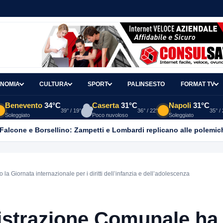
NOMIA
CULTURA
SPORT
PALINSESTO
FORMAT TV
Benevento
34°C
Caserta
31°C
Napoli
31°C
39° / 19°
36° / 22°
35° /
Soleggiato
Poco nuvoloso
Soleggiato
 Falcone e Borsellino: Zampetti e Lombardi replicano alle polemic
 Giornata internazionale per i diritti dell’infanzia e dell’adolescenza
istrazione Comunale ha