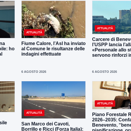
ATTUALITÀ
ATTUALITÀ
Carcere di Benev
una
Fiume Calore, l’Asl ha inviato
l’USPP lancia l’al
ile: ho
al Comune le risultanze delle
«Personale allo s
al
indagini effettuate
servono rinforzi 
6 AGOSTO 2026
6 AGOSTO 2026
ATTUALITÀ
ATTUALITÀ
Piano Forestale 
2026–2035: Confa
ile
San Marco dei Cavoti,
Benevento, “bene
Borrillo e Ricci (Forza Italia):
pianificazione, o