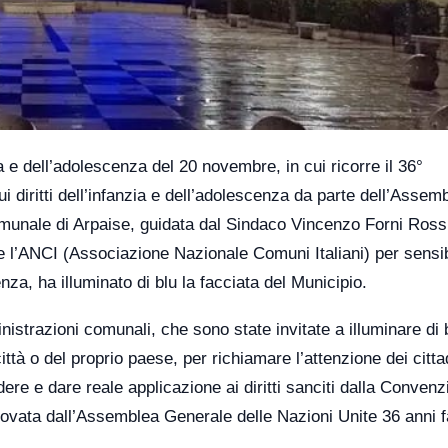
zia e dell’adolescenza del 20 novembre, in cui ricorre il 36°
 diritti dell’infanzia e dell’adolescenza da parte dell’Assem
munale di Arpaise, guidata dal Sindaco Vincenzo Forni Ross
 e l’ANCI (Associazione Nazionale Comuni Italiani) per sensi
cenza, ha illuminato di blu la facciata del Municipio.
inistrazioni comunali, che sono state invitate a illuminare di 
ittà o del proprio paese, per richiamare l’attenzione dei citta
dere e dare reale applicazione ai diritti sanciti dalla Conven
provata dall’Assemblea Generale delle Nazioni Unite 36 anni f