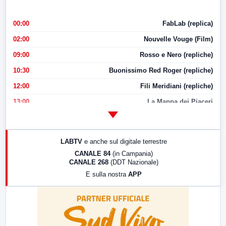
00:00
FabLab (replica)
02:00
Nouvelle Vouge (Film)
09:00
Rosso e Nero (repliche)
10:30
Buonissimo Red Roger (repliche)
12:00
Fili Meridiani (repliche)
13:00
La Mappa dei Piaceri
14:00
LabNews
17:00
LabNews (replica)
LABTV
e anche sul digitale terrestre
18:30
Di Faccia e di Profilo (repliche)
CANALE 84
(in Campania)
CANALE 268
(DDT Nazionale)
19:30
LabNews (Diretta)
E sulla nostra
APP
21:00
Free Sport
23:00
LabNews (replica)