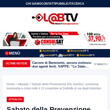
CHI SIAMO
CONTATTI
PUBBLICITÀ
CERCA
Avellino
31°C
Benevento
29°C
MENÙ
+
Caserta
30°C
Napoli
30°C
Salerno
30°C
Carcere di Benevento, ancora violenze:
ULTIME NOTIZIE
17 MINUTI FA
due agenti feriti. SAPPE: “Lo Stato
non può arretrare”
Home
>
Attualità
> Sabato della Prevenzione ASL Avellino: screening
mammella e colon-retto il 22 novembre al Distretto di via degli Imbimbo
ATTUALITÀ
Sabato della Prevenzione