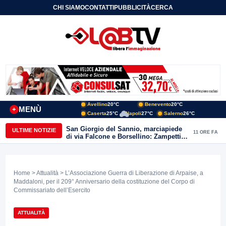
CHI SIAMO
CONTATTI
PUBBLICITÀ
CERCA
Avellino
20°C
Benevento
20°C
MENÙ
+
Caserta
25°C
Napoli
27°C
Salerno
26°C
San Giorgio del Sannio, marciapiede
ULTIME NOTIZIE
11 ORE FA
di via Falcone e Borsellino: Zampetti e
Lombardi replicano alle polemiche
Home
>
Attualità
> L’Associazione Guerra di Liberazione di Arpaise, a
Maddaloni, per il 209° Anniversario della costituzione del Corpo di
Commissariato dell’Esercito
ATTUALITÀ