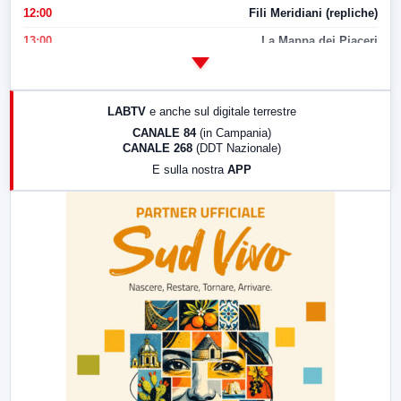
12:00
Fili Meridiani (repliche)
13:00
La Mappa dei Piaceri
14:00
LabNews
17:00
LabNews (replica)
LABTV
e anche sul digitale terrestre
18:30
Di Faccia e di Profilo (repliche)
CANALE 84
(in Campania)
CANALE 268
(DDT Nazionale)
19:30
LabNews (Diretta)
E sulla nostra
APP
21:00
Free Sport
23:00
LabNews (replica)