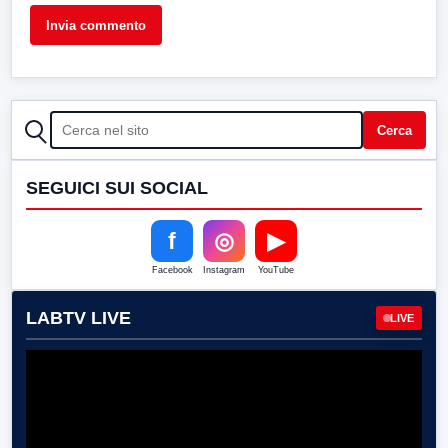
CERCA
Cerca
SEGUICI SUI SOCIAL
f
◎
▶
Facebook
Instagram
YouTube
LABTV LIVE
LIVE