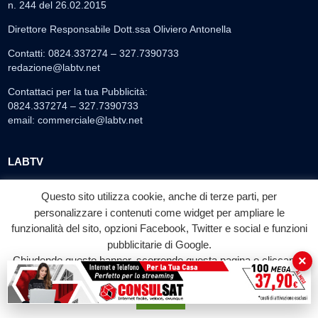
n. 244 del 26.02.2015
Direttore Responsabile Dott.ssa Oliviero Antonella
Contatti: 0824.337274 – 327.7390733
redazione@labtv.net
Contattaci per la tua Pubblicità:
0824.337274 – 327.7390733
email:
commerciale@labtv.net
LABTV
Palinsesto
Questo sito utilizza cookie, anche di terze parti, per
Privacy Policy
personalizzare i contenuti come widget per ampliare le
Programmi TV
funzionalità del sito, opzioni Facebook, Twitter e social e funzioni
Speciale LabTv
pubblicitarie di Google.
×
Chiudendo questo banner, scorrendo questa pagina o cliccando
Doppio Taglio
su qualunque suo elemento acconsenti all'uso dei cookie.
Free sport
Accetta
L’Orlando Curioso