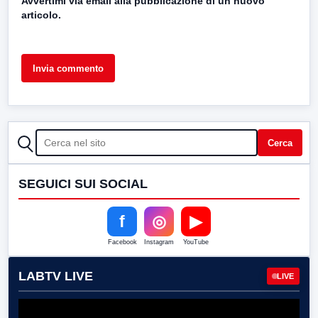
Avvertimi via email alla pubblicazione di un nuovo
articolo.
CERCA
Cerca
SEGUICI SUI SOCIAL
f
◎
▶
Facebook
Instagram
YouTube
LABTV LIVE
LIVE