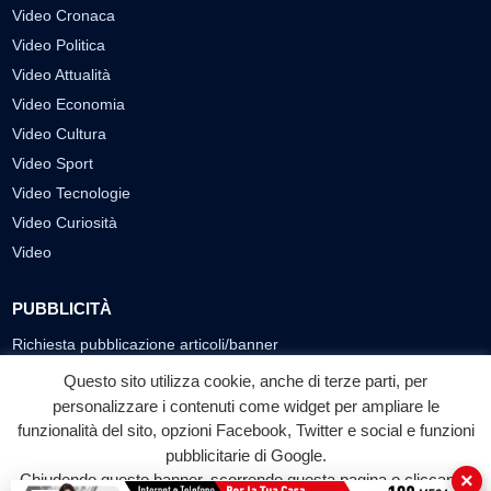
Video Cronaca
Video Politica
Video Attualità
Video Economia
Video Cultura
Video Sport
Video Tecnologie
Video Curiosità
Video
PUBBLICITÀ
Richiesta pubblicazione articoli/banner
Questo sito utilizza cookie, anche di terze parti, per
SEGUICI SUI SOCIAL
personalizzare i contenuti come widget per ampliare le
funzionalità del sito, opzioni Facebook, Twitter e social e funzioni
f
◎
▶
pubblicitarie di Google.
Facebook
Instagram
YouTube
×
Chiudendo questo banner, scorrendo questa pagina o cliccando