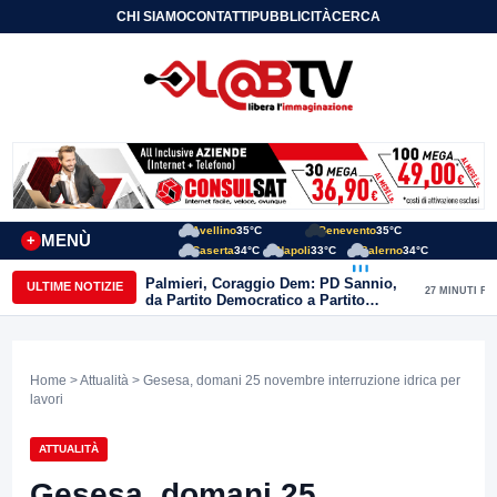
CHI SIAMO
CONTATTI
PUBBLICITÀ
CERCA
Avellino
35°C
Benevento
35°C
MENÙ
+
Caserta
34°C
Napoli
33°C
Salerno
34°C
Palmieri, Coraggio Dem: PD Sannio,
ULTIME NOTIZIE
27 MINUTI FA
da Partito Democratico a Partito
Distrutto ma nessuno si dimette”
Home
>
Attualità
> Gesesa, domani 25 novembre interruzione idrica per
lavori
ATTUALITÀ
Gesesa, domani 25