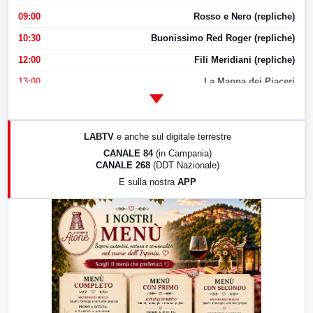
09:00
Rosso e Nero (repliche)
10:30
Buonissimo Red Roger (repliche)
12:00
Fili Meridiani (repliche)
13:00
La Mappa dei Piaceri
14:00
LabNews
17:00
LabNews (replica)
LABTV
e anche sul digitale terrestre
18:30
Di Faccia e di Profilo (repliche)
CANALE 84
(in Campania)
CANALE 268
(DDT Nazionale)
19:30
LabNews (Diretta)
E sulla nostra
APP
21:00
Free Sport
23:00
LabNews (replica)