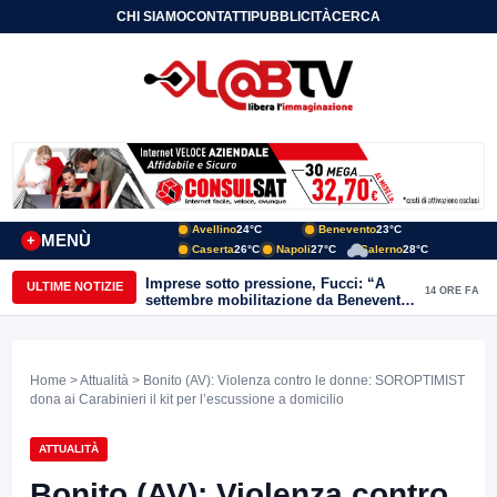
CHI SIAMO
CONTATTI
PUBBLICITÀ
CERCA
Avellino
24°C
Benevento
23°C
MENÙ
+
Caserta
26°C
Napoli
27°C
Salerno
28°C
Imprese sotto pressione, Fucci: “A
ULTIME NOTIZIE
14 ORE FA
settembre mobilitazione da Benevento
e Avellino”
Home
>
Attualità
> Bonito (AV): Violenza contro le donne: SOROPTIMIST
dona ai Carabinieri il kit per l’escussione a domicilio
ATTUALITÀ
Bonito (AV): Violenza contro