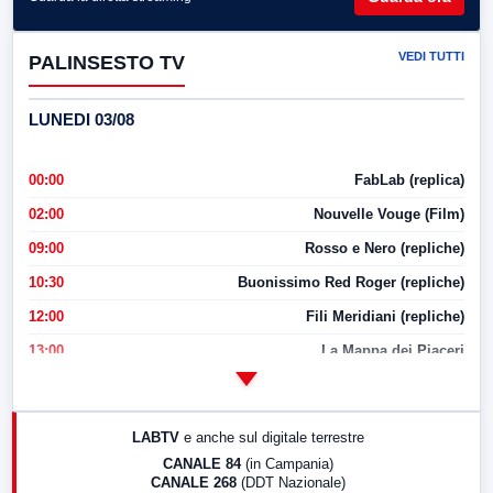
VEDI TUTTI
PALINSESTO TV
LUNEDI 03/08
00:00
FabLab (replica)
02:00
Nouvelle Vouge (Film)
09:00
Rosso e Nero (repliche)
10:30
Buonissimo Red Roger (repliche)
12:00
Fili Meridiani (repliche)
13:00
La Mappa dei Piaceri
14:00
LabNews
17:00
LabNews (replica)
LABTV
e anche sul digitale terrestre
18:30
Di Faccia e di Profilo (repliche)
CANALE 84
(in Campania)
CANALE 268
(DDT Nazionale)
19:30
LabNews (Diretta)