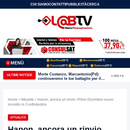
CHI SIAMO
CONTATTI
PUBBLICITÀ
CERCA
Avellino
26°C
Benevento
28°C
MENÙ
+
Caserta
28°C
Napoli
29°C
Salerno
29°C
Morte Costanzo, Marcantonio(Pd):
ULTIME NOTIZIE
3 ORE FA
continueremo le tue battaglie per il
Sannio
Home
>
Attualità
> Hanon, ancora un rinvio. Primo Dicembre nuovo
incontro in Confindustria
ATTUALITÀ
Hanon, ancora un rinvio.