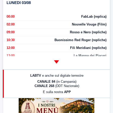
LUNEDI 03/08
00:00
FabLab (replica)
02:00
Nouvelle Vouge (Film)
09:00
Rosso e Nero (repliche)
10:30
Buonissimo Red Roger (repliche)
12:00
Fili Meridiani (repliche)
13:00
La Mappa dei Piaceri
14:00
LabNews
17:00
LabNews (replica)
LABTV
e anche sul digitale terrestre
18:30
Di Faccia e di Profilo (repliche)
CANALE 84
(in Campania)
CANALE 268
(DDT Nazionale)
19:30
LabNews (Diretta)
E sulla nostra
APP
21:00
Free Sport
23:00
LabNews (replica)