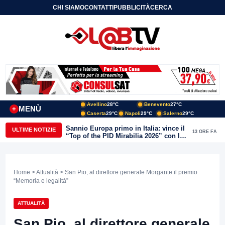
CHI SIAMO
CONTATTI
PUBBLICITÀ
CERCA
Avellino
28°C
Benevento
27°C
MENÙ
+
Caserta
29°C
Napoli
29°C
Salerno
29°C
Sannio Europa primo in Italia: vince il
ULTIME NOTIZIE
13 ORE FA
“Top of the PID Mirabilia 2026” con la
realtà virtuale nei musei del Sannio
Home
>
Attualità
> San Pio, al direttore generale Morgante il premio
“Memoria e legalità”
ATTUALITÀ
San Pio, al direttore generale