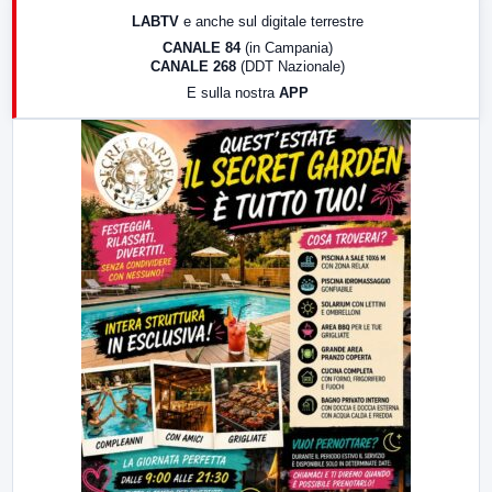
17:00
LabNews (replica)
LABTV
e anche sul digitale terrestre
18:30
Di Faccia e di Profilo (repliche)
CANALE 84
(in Campania)
CANALE 268
(DDT Nazionale)
19:30
LabNews (Diretta)
E sulla nostra
APP
21:00
Free Sport
23:00
LabNews (replica)