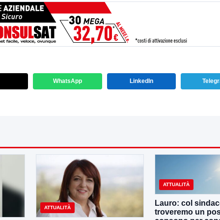
WhatsApp
LinkedIn
Teleg
ATTUALITÀ
Lauro: col sinda
ATTUALITÀ
troveremo un po