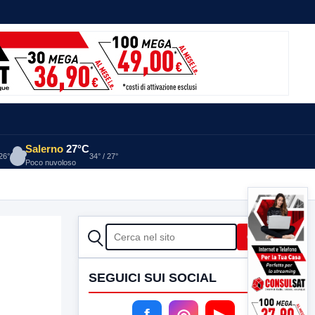
Salerno
27°C
 26°
34° / 27°
Poco nuvoloso
CERCA
Cerca
SEGUICI SUI SOCIAL
f
◎
▶