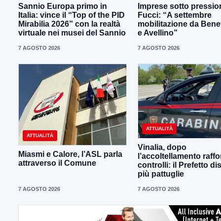
Sannio Europa primo in
Imprese sotto pressio
Italia: vince il “Top of the PID
Fucci: “A settembre
Mirabilia 2026” con la realtà
mobilitazione da Ben
virtuale nei musei del Sannio
e Avellino”
7 AGOSTO 2026
7 AGOSTO 2026
ATTUALITÀ
ATTUALITÀ
Vinalia, dopo
Miasmi e Calore, l’ASL parla
l’accoltellamento raffor
attraverso il Comune
controlli: il Prefetto d
più pattuglie
7 AGOSTO 2026
7 AGOSTO 2026