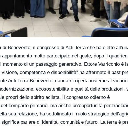
i di Benevento, il congresso di Acli Terra che ha eletto all’u
n appuntamento molto partecipato nel quale, dopo il quadrien
il momento di un passaggio generativo. Ettore Varricchio è l
visione, competenza e disponibilità” ha affermato il past pr
nte Acli Terra Benevento, carica ricoperta insieme al vicar
odernizzazione, ecosostenibilità e qualità delle produzioni,
ale propri dello spirito aclista. Il congresso odierno è
o del comparto primario, ma anche un’opportunità per tracciar
lla sua relazione, ha sottolineato il ruolo strategico dell’agri
 significa parlare di identità, comunità e futuro. La terra è pr