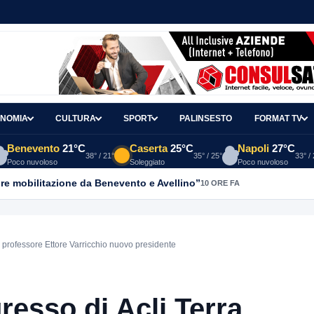
NOMIA
CULTURA
SPORT
PALINSESTO
FORMAT TV
Benevento
21°C
Caserta
25°C
Napoli
27°C
38° / 21°
35° / 25°
33° /
Poco nuvoloso
Soleggiato
Poco nuvoloso
re mobilitazione da Benevento e Avellino”
10 ORE FA
l professore Ettore Varricchio nuovo presidente
resso di Acli Terra