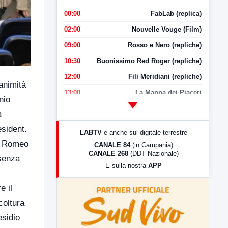
00:00
FabLab (replica)
02:00
Nouvelle Vouge (Film)
09:00
Rosso e Nero (repliche)
10:30
Buonissimo Red Roger (repliche)
12:00
Fili Meridiani (repliche)
nanimità
13:00
La Mappa dei Piaceri
nio
14:00
LabNews
a
17:00
LabNews (replica)
esident.
LABTV
e anche sul digitale terrestre
18:30
Di Faccia e di Profilo (repliche)
io Romeo
CANALE 84
(in Campania)
CANALE 268
(DDT Nazionale)
19:30
LabNews (Diretta)
 senza
E sulla nostra
APP
21:00
Free Sport
23:00
LabNews (replica)
e il
coltura
esidio