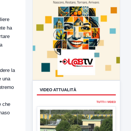
,
liere
nte ha
rtare
la
dere la
e una
potremo
VIDEO ATTUALITÀ
TUTTI I VIDEO
e che
mmaso