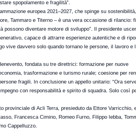
stare spopolamento e fragilità”.
grammazione europea 2021–2027, che spinge su sostenibilità
ore, Tammaro e Titerno – è una vera occasione di rilancio: fi
lità possono diventare motore di sviluppo”. Il presidente usce
generativo, capace di attrarre esperienze autentiche e di ripo
go vive davvero solo quando tornano le persone, il lavoro e 
 Benevento, fondata su tre direttrici: formazione per nuove
economia, trasformazione e turismo rurale; coesione per ren
persone fragili. In conclusione un appello unitario: “Ora serv
 impegno con responsabilità e spirito di squadra. Solo così 
o provinciale di Acli Terra, presieduto da Ettore Varricchio, 
i Grasso, Francesca Cimino, Romeo Furno, Filippo Iebba, To
imo Cappelluzzo.