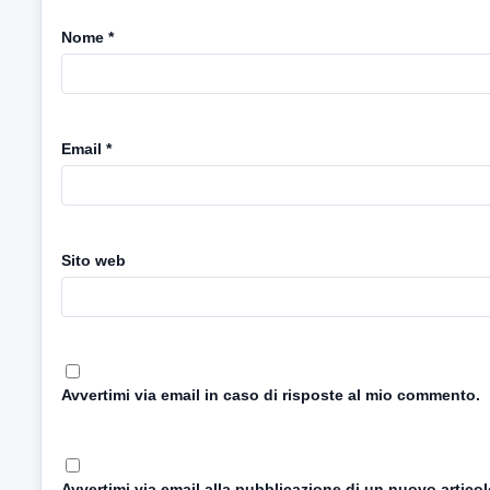
Nome
*
Email
*
Sito web
Avvertimi via email in caso di risposte al mio commento.
Avvertimi via email alla pubblicazione di un nuovo articol