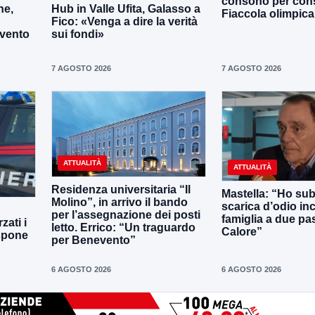
consono per cons
ne,
Hub in Valle Ufita, Galasso a
Fiaccola olimpica
Fico: «Venga a dire la verità
evento
sui fondi»
7 AGOSTO 2026
7 AGOSTO 2026
ATTUALITÀ
ATTUALITÀ
Residenza universitaria “Il
Mastella: “Ho sub
Molino”, in arrivo il bando
scarica d’odio inc
per l’assegnazione dei posti
famiglia a due pas
zati i
letto. Errico: “Un traguardo
Calore”
ispone
per Benevento”
6 AGOSTO 2026
6 AGOSTO 2026