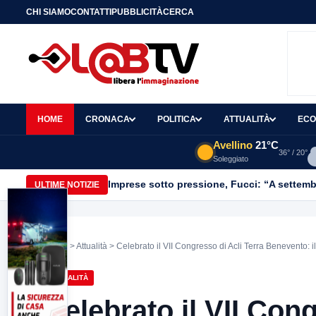
CHI SIAMO
CONTATTI
PUBBLICITÀ
CERCA
HOME
CRONACA
POLITICA
ATTUALITÀ
ECO
Avellino
21°C
36° / 20°
Soleggiato
Imprese sotto pressione, Fucci: “A settemb
ULTIME NOTIZIE
Home
>
Attualità
> Celebrato il VII Congresso di Acli Terra Benevento: i
ATTUALITÀ
Celebrato il VII Cong