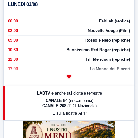
LUNEDI 03/08
00:00
FabLab (replica)
02:00
Nouvelle Vouge (Film)
09:00
Rosso e Nero (repliche)
10:30
Buonissimo Red Roger (repliche)
12:00
Fili Meridiani (repliche)
13:00
La Mappa dei Piaceri
14:00
LabNews
17:00
LabNews (replica)
LABTV
e anche sul digitale terrestre
18:30
Di Faccia e di Profilo (repliche)
CANALE 84
(in Campania)
CANALE 268
(DDT Nazionale)
19:30
LabNews (Diretta)
E sulla nostra
APP
21:00
Free Sport
23:00
LabNews (replica)