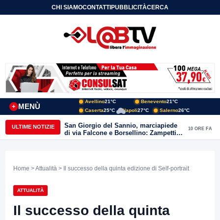
CHI SIAMO
CONTATTI
PUBBLICITÀ
CERCA
Avellino
21°C
Benevento
21°C
MENÙ
+
Caserta
25°C
Napoli
27°C
Salerno
26°C
San Giorgio del Sannio, marciapiede
ULTIME NOTIZIE
10 ORE FA
di via Falcone e Borsellino: Zampetti e
Lombardi replicano alle polemiche
Home
>
Attualità
> Il successo della quinta edizione di Self-portrait
ATTUALITÀ
Il successo della quinta