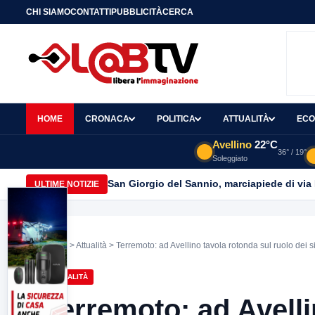
CHI SIAMO
CONTATTI
PUBBLICITÀ
CERCA
HOME
CRONACA
POLITICA
ATTUALITÀ
ECO
Avellino
22°C
36° / 19°
Soleggiato
San Giorgio del Sannio, marciapiede di via
ULTIME NOTIZIE
Home
>
Attualità
> Terremoto: ad Avellino tavola rotonda sul ruolo dei s
ATTUALITÀ
Terremoto: ad Avelli