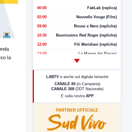
00:00
FabLab (replica)
02:00
Nouvelle Vouge (Film)
09:00
Rosso e Nero (repliche)
10:30
Buonissimo Red Roger (repliche)
12:00
Fili Meridiani (repliche)
tonda
13:00
La Mappa dei Piaceri
sso la
14:00
LabNews
17:00
LabNews (replica)
LABTV
e anche sul digitale terrestre
18:30
Di Faccia e di Profilo (repliche)
CANALE 84
(in Campania)
CANALE 268
(DDT Nazionale)
19:30
LabNews (Diretta)
E sulla nostra
APP
21:00
Free Sport
23:00
LabNews (replica)