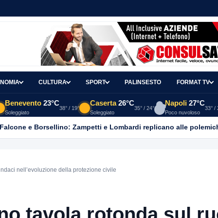
NOMIA
CULTURA
SPORT
PALINSESTO
FORMAT TV
Benevento
23°C
Caserta
26°C
Napoli
27°C
38° / 19°
35° / 24°
33° /
Soleggiato
Soleggiato
Poco nuvoloso
 Falcone e Borsellino: Zampetti e Lombardi replicano alle polemic
indaci nell’evoluzione della protezione civile
no tavola rotonda sul ru