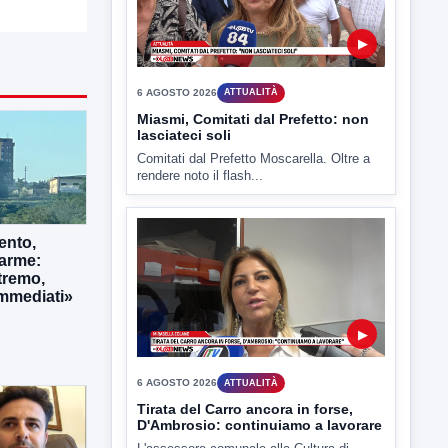
▶
6 AGOSTO 2026
ATTUALITÀ
Miasmi, Comitati dal Prefetto: non
lasciateci soli
Comitati dal Prefetto Moscarella. Oltre a
ento,
rendere noto il flash...
larme:
tremo,
immediati»
▶