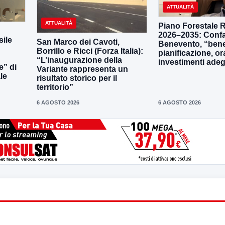
ATTUALITÀ
ATTUALITÀ
Piano Forestale 
2026–2035: Confa
ile
San Marco dei Cavoti,
Benevento, “bene
Borrillo e Ricci (Forza Italia):
pianificazione, o
“L’inaugurazione della
investimenti adeg
e” di
Variante rappresenta un
le
risultato storico per il
territorio”
6 AGOSTO 2026
6 AGOSTO 2026