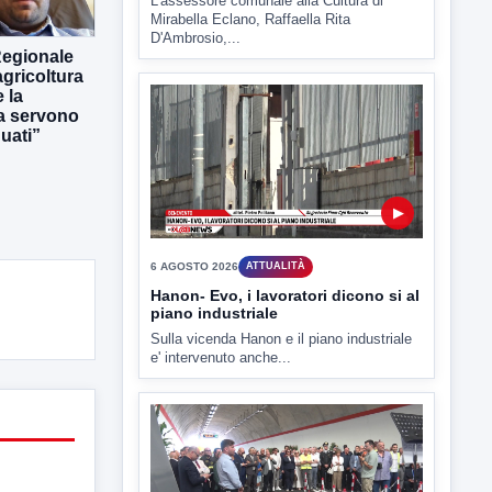
6 AGOSTO 2026
ATTUALITÀ
Tirata del Carro ancora in forse,
Regionale
D'Ambrosio: continuiamo a lavorare
gricoltura
L'assessore comunale alla Cultura di
 la
Mirabella Eclano, Raffaella Rita
ra servono
D'Ambrosio,...
uati”
▶
6 AGOSTO 2026
ATTUALITÀ
Hanon- Evo, i lavoratori dicono si al
piano industriale
Sulla vicenda Hanon e il piano industriale
e' intervenuto anche...