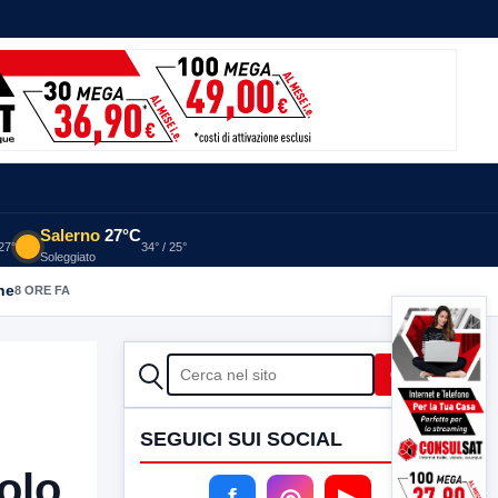
Salerno
27°C
 27°
34° / 25°
Soleggiato
he
8 ORE FA
CERCA
Cerca
SEGUICI SUI SOCIAL
olo
f
◎
▶