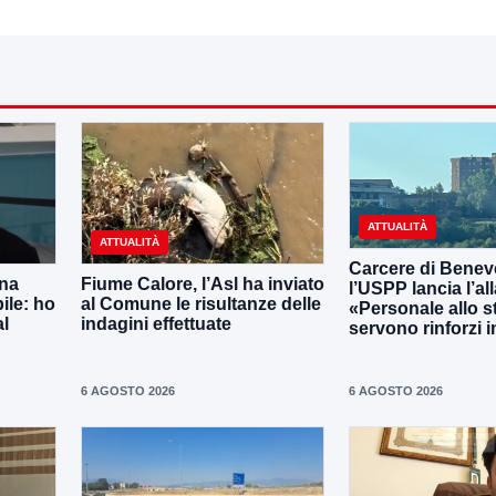
ATTUALITÀ
ATTUALITÀ
Carcere di Benev
una
Fiume Calore, l’Asl ha inviato
l’USPP lancia l’al
ile: ho
al Comune le risultanze delle
«Personale allo s
al
indagini effettuate
servono rinforzi 
6 AGOSTO 2026
6 AGOSTO 2026