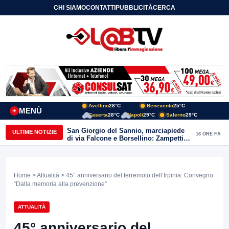
CHI SIAMO
CONTATTI
PUBBLICITÀ
CERCA
Avellino
28°C
Benevento
25°C
MENÙ
+
Caserta
28°C
Napoli
29°C
Salerno
29°C
San Giorgio del Sannio, marciapiede
ULTIME NOTIZIE
16 ORE FA
di via Falcone e Borsellino: Zampetti e
Lombardi replicano alle polemiche
Home
>
Attualità
> 45° anniversario del terremoto dell’Irpinia: Convegno
“Dalla memoria alla prevenzione”
ATTUALITÀ
45° anniversario del