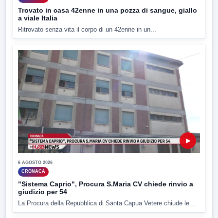
Trovato in casa 42enne in una pozza di sangue, giallo
a viale Italia
Ritrovato senza vita il corpo di un 42enne in un...
▶
6 AGOSTO 2026
CRONACA
"Sistema Caprio", Procura S.Maria CV chiede rinvio a
giudizio per 54
La Procura della Repubblica di Santa Capua Vetere chiude le...