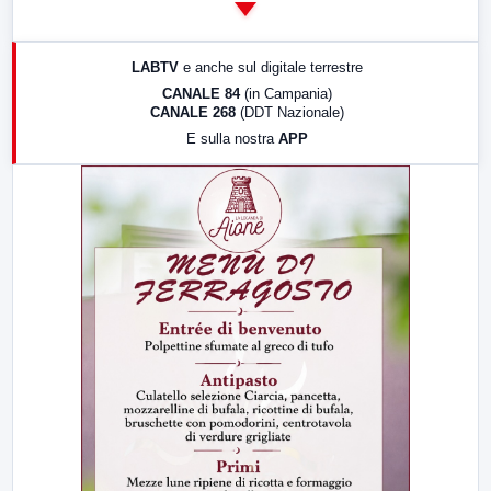
14:00
LabNews
17:00
LabNews (replica)
LABTV
e anche sul digitale terrestre
18:30
Di Faccia e di Profilo (repliche)
CANALE 84
(in Campania)
CANALE 268
(DDT Nazionale)
19:30
LabNews (Diretta)
E sulla nostra
APP
21:00
Free Sport
23:00
LabNews (replica)