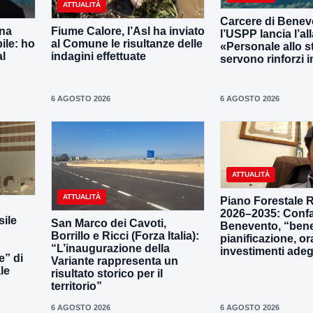
ATTUALITÀ
Carcere di Benev
una
Fiume Calore, l’Asl ha inviato
l’USPP lancia l’al
ile: ho
al Comune le risultanze delle
«Personale allo s
al
indagini effettuate
servono rinforzi 
6 AGOSTO 2026
6 AGOSTO 2026
ATTUALITÀ
ATTUALITÀ
Piano Forestale 
2026–2035: Confa
ile
San Marco dei Cavoti,
Benevento, “bene
Borrillo e Ricci (Forza Italia):
pianificazione, o
“L’inaugurazione della
investimenti adeg
e” di
Variante rappresenta un
le
risultato storico per il
territorio”
6 AGOSTO 2026
6 AGOSTO 2026