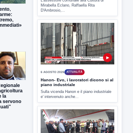
6 AGOSTO 2026
ATTUALITÀ
ento,
Tirata del Carro ancora in forse,
larme:
D'Ambrosio: continuiamo a lavorare
tremo,
L'assessore comunale alla Cultura di
immediati»
Mirabella Eclano, Raffaella Rita
D'Ambrosio,...
▶
Regionale
gricoltura
6 AGOSTO 2026
ATTUALITÀ
 la
ra servono
Hanon- Evo, i lavoratori dicono si al
piano industriale
uati”
Sulla vicenda Hanon e il piano industriale
e' intervenuto anche...