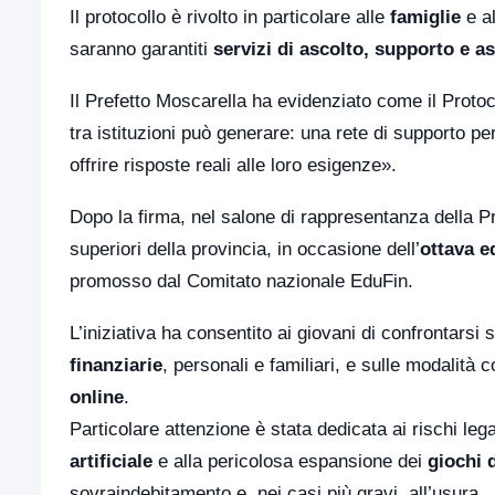
Il protocollo è rivolto in particolare alle
famiglie
e a
saranno garantiti
servizi di ascolto, supporto e a
Il Prefetto Moscarella ha evidenziato come il Protoc
tra istituzioni può generare: una rete di supporto per
offrire risposte reali alle loro esigenze».
Dopo la firma, nel salone di rappresentanza della Pref
superiori della provincia, in occasione dell’
ottava e
promosso dal Comitato nazionale EduFin.
L’iniziativa ha consentito ai giovani di confrontarsi 
finanziarie
, personali e familiari, e sulle modalità
online
.
Particolare attenzione è stata dedicata ai rischi leg
artificiale
e alla pericolosa espansione dei
giochi 
sovraindebitamento e, nei casi più gravi, all’usura.