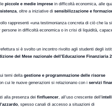
lle
piccole e medie imprese
in difficoltà economica, alle qua
ssistenza
, oltre a iniziative di
sensibilizzazione e formazio
ollo rappresenti «una testimonianza concreta di ciò che la s
 persone in difficoltà economica o in crisi di liquidità, capac
ettura si è svolto un incontro rivolto agli studenti degli istit
dizione del Mese nazionale dell’Educazione Finanziaria 
sui temi della
gestione e programmazione delle risorse
 con cui le nuove generazioni si relazionano con i
servizi fina
ati alla presenza dei
finfluencer
, all’uso crescente dell’
intel
d’azzardo
, spesso canali di accesso a situazioni di