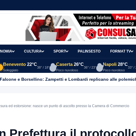
NOMIA
CULTURA
SPORT
PALINSESTO
FORMAT TV
Benevento
22°C
Caserta
26°C
Napoli
28°C
38° / 18°
36° / 23°
33° /
Soleggiato
Poco nuvoloso
Poco nuvoloso
 Falcone e Borsellino: Zampetti e Lombardi replicano alle polemic
o usura ed estorsione: nasce un punto di ascolto presso la Camera di Commercio
 Prefettura il protocoll