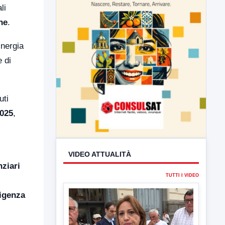
li
ne
.
inergia
e di
uti
2025
,
nziari
VIDEO ATTUALITÀ
ligenza
TUTTI I VIDEO