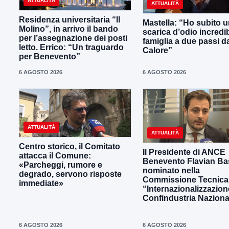
ATTUALITÀ
ATTUALITÀ
Residenza universitaria “Il
Mastella: “Ho subito 
Molino”, in arrivo il bando
scarica d’odio incredib
per l’assegnazione dei posti
famiglia a due passi d
letto. Errico: “Un traguardo
Calore”
per Benevento”
6 AGOSTO 2026
6 AGOSTO 2026
ATTUALITÀ
ATTUALITÀ
Centro storico, il Comitato
Il Presidente di ANCE
attacca il Comune:
Benevento Flavian Bas
«Parcheggi, rumore e
nominato nella
degrado, servono risposte
Commissione Tecnica
immediate»
“Internazionalizzazion
Confindustria Naziona
6 AGOSTO 2026
6 AGOSTO 2026