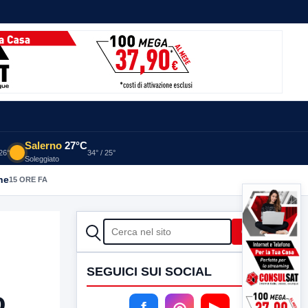
Salerno
27°C
 26°
34° / 25°
Soleggiato
he
15 ORE FA
CERCA
Cerca
SEGUICI SUI SOCIAL
o
f
◎
▶