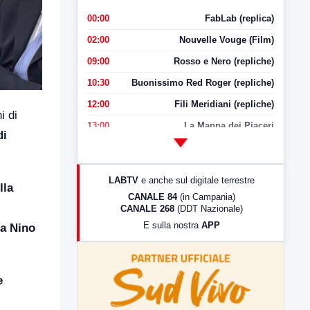
00:00
FabLab (replica)
02:00
Nouvelle Vouge (Film)
09:00
Rosso e Nero (repliche)
10:30
Buonissimo Red Roger (repliche)
12:00
Fili Meridiani (repliche)
i di
13:00
La Mappa dei Piaceri
di
14:00
LabNews
17:00
LabNews (replica)
LABTV
e anche sul digitale terrestre
lla
18:30
Di Faccia e di Profilo (repliche)
CANALE 84
(in Campania)
CANALE 268
(DDT Nazionale)
19:30
LabNews (Diretta)
E sulla nostra
APP
ia Nino
21:00
Free Sport
23:00
LabNews (replica)
e