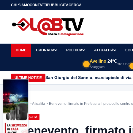
CHI SIAMO
CONTATTI
PUBBLICITÀ
CERCA
HOME
CRONACA
POLITICA
ATTUALITÀ
ECO
Avellino
24°C
36° / 19°
Soleggiato
San Giorgio del Sannio, marciapiede di via
ULTIME NOTIZIE
Home
>
Attualità
> Benevento, firmato in Prefettura il protocollo contr
ATTUALITÀ
Benevento, firmato in