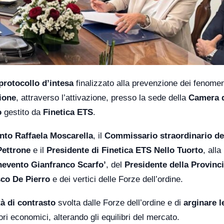
protocollo d’intesa
finalizzato alla prevenzione dei fenomen
ione
, attraverso l’attivazione, presso la sede della
Camera 
o
gestito da
Finetica ETS
.
nto Raffaela Moscarella
, il
Commissario straordinario de
Pettrone
e il
Presidente di Finetica ETS Nello Tuorto
, alla
nevento Gianfranco Scarfo’
, del
Presidente della Provinc
co De Pierro
e dei vertici delle Forze dell’ordine.
tà di contrasto
svolta dalle Forze dell’ordine e di
arginare l
ri economici, alterando gli equilibri del mercato.