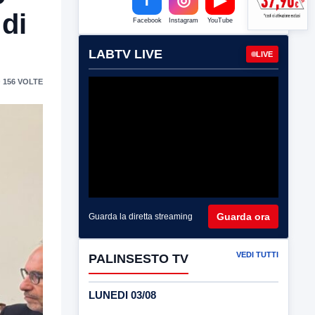
di
Facebook
Instagram
YouTube
LABTV LIVE
LIVE
 156 VOLTE
Guarda ora
Guarda la diretta streaming
VEDI TUTTI
PALINSESTO TV
LUNEDI 03/08