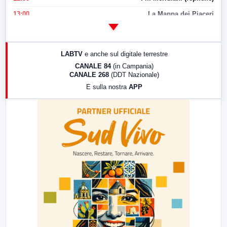
13:00
La Mappa dei Piaceri
14:00
LabNews
17:00
LabNews (replica)
LABTV
e anche sul digitale terrestre
18:30
Di Faccia e di Profilo (repliche)
CANALE 84
(in Campania)
CANALE 268
(DDT Nazionale)
19:30
LabNews (Diretta)
E sulla nostra
APP
21:00
Free Sport
23:00
LabNews (replica)