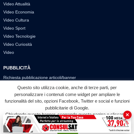
Video Attualità
Video Economia
Video Cultura
Video Sport
Video Tecnologie
Video Curiosità
Video
PUBBLICITÀ
Richiesta pubblicazione articoli/banner
Questo sito utilizza cookie, anche di terze parti, per
SEGUICI SUI SOCIAL
personalizzare i contenuti come widget per ampliare le
funzionalità del sito, opzioni Facebook, Twitter e social e funzioni
f
◎
▶
pubblicitarie di Google.
Facebook
Instagram
YouTube
×
Chiudendo questo banner, scorrendo questa pagina o cliccando
su qualunque suo elemento acconsenti all'uso dei cookie.
© 2026 LABTV - Tutti i diritti riservati
Accetta