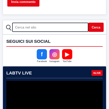
CERCA
Cerca
SEGUICI SUI SOCIAL
f
◎
▶
Facebook
Instagram
YouTube
LABTV LIVE
LIVE