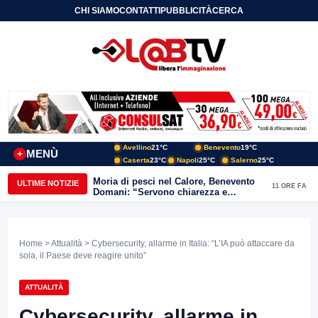
CHI SIAMO
CONTATTI
PUBBLICITÀ
CERCA
Avellino
21°C
Benevento
19°C
MENÙ
+
Caserta
23°C
Napoli
25°C
Salerno
25°C
Moria di pesci nel Calore, Benevento
ULTIME NOTIZIE
11 ORE FA
Domani: “Servono chiarezza e
approfondimenti sulla gestione
ambientale”
Home
>
Attualità
> Cybersecurity, allarme in Italia: “L’IA può attaccare da
sola, il Paese deve reagire unito”
ATTUALITÀ
Cybersecurity, allarme in