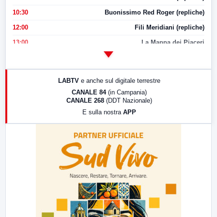
10:30
Buonissimo Red Roger (repliche)
12:00
Fili Meridiani (repliche)
13:00
La Mappa dei Piaceri
14:00
LabNews
17:00
LabNews (replica)
LABTV
e anche sul digitale terrestre
18:30
Di Faccia e di Profilo (repliche)
CANALE 84
(in Campania)
CANALE 268
(DDT Nazionale)
19:30
LabNews (Diretta)
E sulla nostra
APP
21:00
Free Sport
23:00
LabNews (replica)