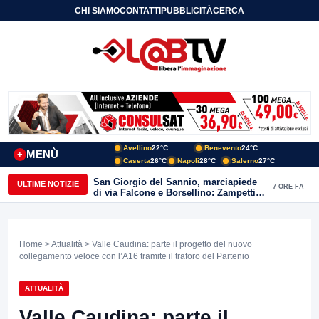
CHI SIAMO
CONTATTI
PUBBLICITÀ
CERCA
Avellino
22°C
Benevento
24°C
MENÙ
+
Caserta
26°C
Napoli
28°C
Salerno
27°C
San Giorgio del Sannio, marciapiede
ULTIME NOTIZIE
7 ORE FA
di via Falcone e Borsellino: Zampetti e
Lombardi replicano alle polemiche
Home
>
Attualità
> Valle Caudina: parte il progetto del nuovo
collegamento veloce con l’A16 tramite il traforo del Partenio
ATTUALITÀ
Valle Caudina: parte il