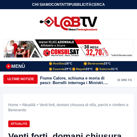
CHI SIAMO
CONTATTI
PUBBLICITÀ
CERCA
Avellino
28°C
Benevento
25°C
MENÙ
+
Caserta
29°C
Napoli
29°C
Salerno
31°C
Fiume Calore, schiuma e moria di
ULTIME NOTIZIE
10 ORE FA
pesci: Borrelli interroga i Ministri.
“Benevento paga l’assenza del
depuratore
Home
>
Attualità
> Venti forti, domani chiusura di villa, parchi e cimitero a
Benevento
ATTUALITÀ
Venti forti, domani chiusura