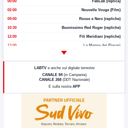
00:00
FabLab (replica)
02:00
Nouvelle Vouge (Film)
09:00
Rosso e Nero (repliche)
10:30
Buonissimo Red Roger (repliche)
12:00
Fili Meridiani (repliche)
13:00
La Mappa dei Piaceri
14:00
LabNews
17:00
LabNews (replica)
LABTV
e anche sul digitale terrestre
18:30
Di Faccia e di Profilo (repliche)
CANALE 84
(in Campania)
CANALE 268
(DDT Nazionale)
19:30
LabNews (Diretta)
E sulla nostra
APP
21:00
Free Sport
23:00
LabNews (replica)