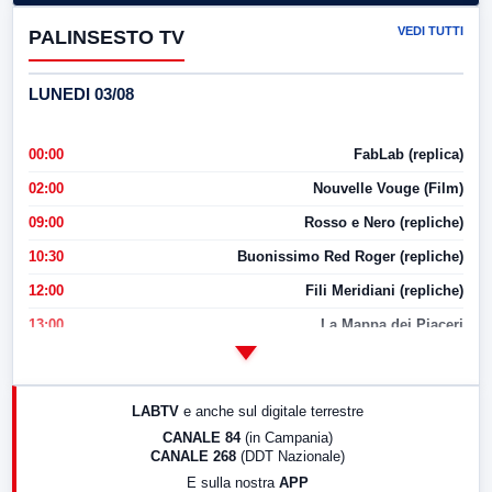
VEDI TUTTI
PALINSESTO TV
LUNEDI 03/08
00:00
FabLab (replica)
02:00
Nouvelle Vouge (Film)
09:00
Rosso e Nero (repliche)
10:30
Buonissimo Red Roger (repliche)
12:00
Fili Meridiani (repliche)
13:00
La Mappa dei Piaceri
14:00
LabNews
17:00
LabNews (replica)
LABTV
e anche sul digitale terrestre
18:30
Di Faccia e di Profilo (repliche)
CANALE 84
(in Campania)
CANALE 268
(DDT Nazionale)
19:30
LabNews (Diretta)
E sulla nostra
APP