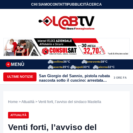
CHI SIAMO
CONTATTI
PUBBLICITÀ
CERCA
Avellino
36°C
Benevento
38°C
MENÙ
+
Caserta
35°C
Napoli
33°C
Salerno
32°C
San Giorgio del Sannio, pistola rubata
ULTIME NOTIZIE
3 ORE FA
nascosta sotto il cuscino: arrestata
51enne
Home
>
Attualità
> Venti forti, l’avviso del sindaco Mastella
ATTUALITÀ
Venti forti, l’avviso del