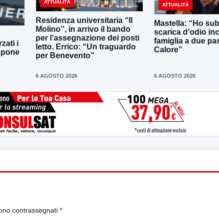
ATTUALITÀ
ATTUALITÀ
Residenza universitaria “Il
Mastella: “Ho sub
Molino”, in arrivo il bando
scarica d’odio inc
per l’assegnazione dei posti
famiglia a due pas
zati i
letto. Errico: “Un traguardo
Calore”
ispone
per Benevento”
6 AGOSTO 2026
6 AGOSTO 2026
sono contrassegnati
*