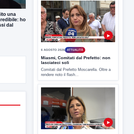
ito una
redibile: ho
si dal
▶
6 AGOSTO 2026
ATTUALITÀ
Miasmi, Comitati dal Prefetto: non
lasciateci soli
Comitati dal Prefetto Moscarella. Oltre a
rendere noto il flash...
▶