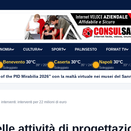
NOMIA
CULTURA
SPORT
PALINSESTO
FORMAT TV
Benevento
30°C
Caserta
30°C
Napoli
30°C
39° / 20°
35° / 24°
33° /
Soleggiato
Soleggiato
Soleggiato
 of the PID Mirabilia 2026” con la realtà virtuale nei musei del San
 interventi: interventi per 22 milioni di euro
lle attività di progettaz