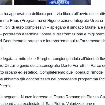
a approvato la delibera per il via libera all’avvio delle attiv
rogramma Prius (Programma di Rigenerazione Integrata Urbana
 milioni di euro complessivi – spiegano il sindaco Mastella e i
– porteremo a termine l’opera di trasformazione e miglioram
i nel Documento strategico e interverremo sul rafforzamento d
i.
e legata al mito delle Streghe, congiungendola all’identità flu
io Oscar e genio della scenografia Dante Ferretti: il Parco d
tto urbano ed estetico. Completeremo quell’opera di rimodel
 che abbiamo già concretizzato nel precedente programma Pic
Pierro.
o le seguenti: Nuovo ingresso al Teatro Romano da Piazza Ca
ane ed aula ecclesiale di San Pietro; Valorizzazione e