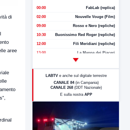
00:00
FabLab (replica)
ità di
02:00
Nouvelle Vouge (Film)
09:00
Rosso e Nero (repliche)
l
10:30
Buonissimo Red Roger (repliche)
ento
12:00
Fili Meridiani (repliche)
elle aree
13:00
La Mappa dei Piaceri
14:00
LabNews
17:00
LabNews (replica)
viale
LABTV
e anche sul digitale terrestre
18:30
Di Faccia e di Profilo (repliche)
elle
CANALE 84
(in Campania)
CANALE 268
(DDT Nazionale)
19:30
LabNews (Diretta)
lamento
E sulla nostra
APP
s”,
21:00
Free Sport
23:00
LabNews (replica)
rdinal