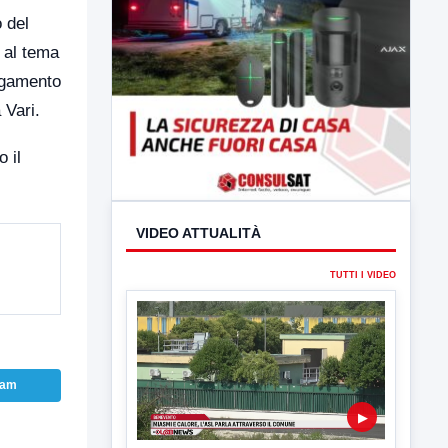
o del
o al tema
legamento
 Vari.
 il
VIDEO ATTUALITÀ
TUTTI I VIDEO
ram
▶