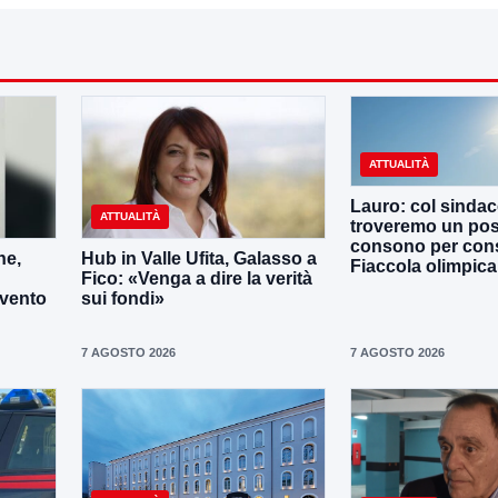
ATTUALITÀ
Lauro: col sinda
ATTUALITÀ
troveremo un po
consono per cons
ne,
Hub in Valle Ufita, Galasso a
Fiaccola olimpica
Fico: «Venga a dire la verità
evento
sui fondi»
7 AGOSTO 2026
7 AGOSTO 2026