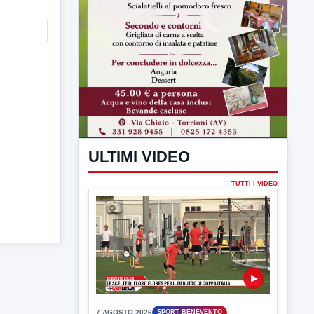
ULTIMI VIDEO
TUTTI I VIDEO
▶
7 AGOSTO 2026
SPORT BENEVENTO
Benevento Calcio: Le scelte di
Floro Flores per il debutto di Coppa
Italia
Il Benevento è pronto al debutto di Coppa
Italia. Scelte...