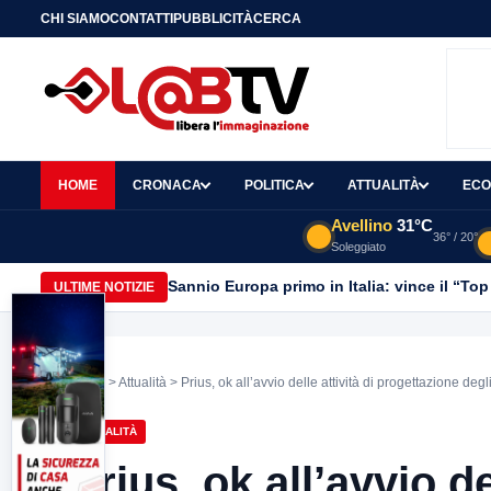
CHI SIAMO
CONTATTI
PUBBLICITÀ
CERCA
HOME
CRONACA
POLITICA
ATTUALITÀ
ECO
Avellino
31°C
36° / 20°
Soleggiato
Sannio Europa primo in Italia: vince il “Top
ULTIME NOTIZIE
Home
>
Attualità
> Prius, ok all’avvio delle attività di progettazione degli
ATTUALITÀ
Prius, ok all’avvio de