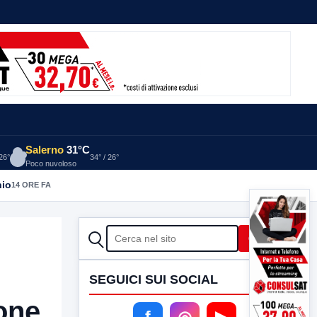
Salerno
31°C
 26°
34° / 26°
Poco nuvoloso
nio
14 ORE FA
CERCA
Cerca
SEGUICI SUI SOCIAL
ione
f
◎
▶