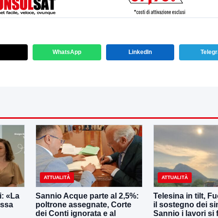
WhatsApp
LinkedIn
Teleg
ATTUALITÀ
ATTUALITÀ
: «La
Sannio Acque parte al 2,5%:
Telesina in tilt, F
essa
poltrone assegnate, Corte
il sostegno dei s
dei Conti ignorata e al
Sannio i lavori si