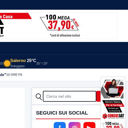
Salerno
25°C
 25°
35° / 25°
Soleggiato
ale”
10 ORE FA
CERCA
Cerca
SEGUICI SUI SOCIAL
f
◎
▶