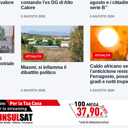
 valore
comando l’ex DG di Alto
agosto e i cittadi
Calore
serie B”
5 AGOSTO 2026
5 AGOSTO 2026
ATTUALITÀ
ATTUALITÀ
i
striale
Caldo africano se
Miasmi, si infiamma il
l’anticiclone resis
dibattito politico
Ferragosto, possi
gradi e notti tropi
5 AGOSTO 2026
5 AGOSTO 2026