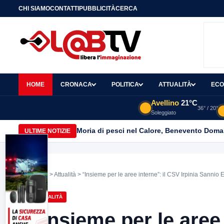
CHI SIAMO
CONTATTI
PUBBLICITÀ
CERCA
HOME
CRONACA
POLITICA
ATTUALITÀ
ECO
Avellino
21°C
36° / 20°
Soleggiato
Moria di pesci nel Calore, Benevento Doma
ULTIME NOTIZIE
Home
>
Attualità
> “Insieme per le aree interne”: il CSV Irpinia Sannio
ATTUALITÀ
“Insieme per le aree 