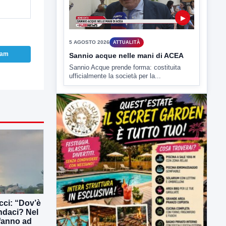
▶
5 AGOSTO 2026
ATTUALITÀ
ram
Sannio acque nelle mani di ACEA
Sannio Acque prende forma: costituita
ufficialmente la società per la...
ucci: “Dov’è
indaci? Nel
 fanno ad