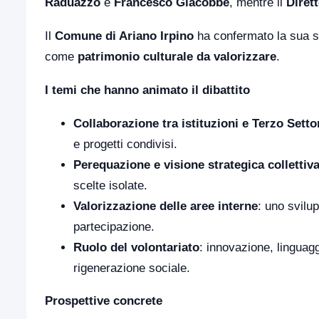
Raduazzo
e
Francesco Giacobbe
, mentre il
Diret
Il
Comune di Ariano Irpino
ha confermato la sua sto
come
patrimonio culturale da valorizzare
.
I temi che hanno animato il dibattito
Collaborazione tra istituzioni e Terzo Setto
e progetti condivisi.
Perequazione e visione strategica collettiv
scelte isolate.
Valorizzazione delle aree interne
: uno svilu
partecipazione.
Ruolo del volontariato
: innovazione, linguag
rigenerazione sociale.
Prospettive concrete