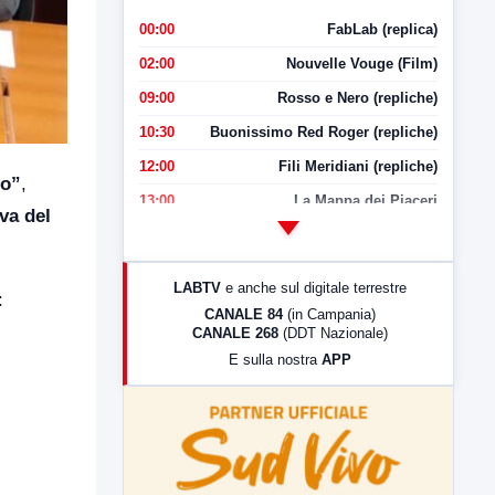
00:00
FabLab (replica)
02:00
Nouvelle Vouge (Film)
09:00
Rosso e Nero (repliche)
10:30
Buonissimo Red Roger (repliche)
12:00
Fili Meridiani (repliche)
no”
,
13:00
La Mappa dei Piaceri
va del
14:00
LabNews
17:00
LabNews (replica)
LABTV
e anche sul digitale terrestre
:
18:30
Di Faccia e di Profilo (repliche)
CANALE 84
(in Campania)
CANALE 268
(DDT Nazionale)
19:30
LabNews (Diretta)
E sulla nostra
APP
21:00
Free Sport
23:00
LabNews (replica)