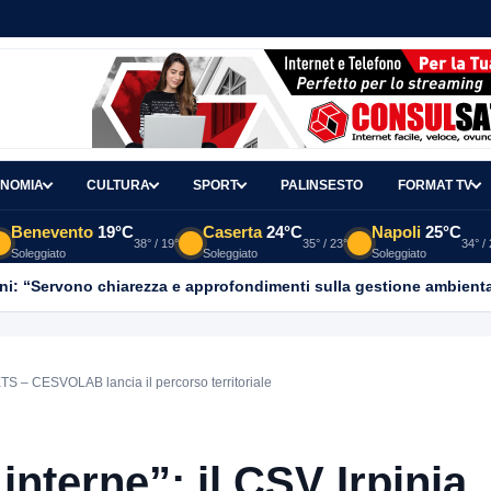
NOMIA
CULTURA
SPORT
PALINSESTO
FORMAT TV
Benevento
19°C
Caserta
24°C
Napoli
25°C
38° / 19°
35° / 23°
34° /
Soleggiato
Soleggiato
Soleggiato
ni: “Servono chiarezza e approfondimenti sulla gestione ambient
 ETS – CESVOLAB lancia il percorso territoriale
interne”: il CSV Irpinia