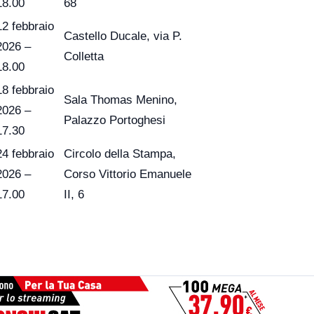
18.00
68
12 febbraio
Castello Ducale, via P.
2026 –
Colletta
18.00
18 febbraio
Sala Thomas Menino,
2026 –
Palazzo Portoghesi
17.30
24 febbraio
Circolo della Stampa,
2026 –
Corso Vittorio Emanuele
17.00
II, 6