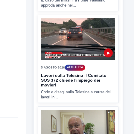
lL caso dei miasmi a Ponte Valentino
approda anche nel...
▶
5 AGOSTO 2026
ATTUALITÀ
Lavori sulla Telesina il Comitato
SOS 372 chiede l'impiego dei
movieri
Code e disagi sulla Telesina a causa dei
lavori in...