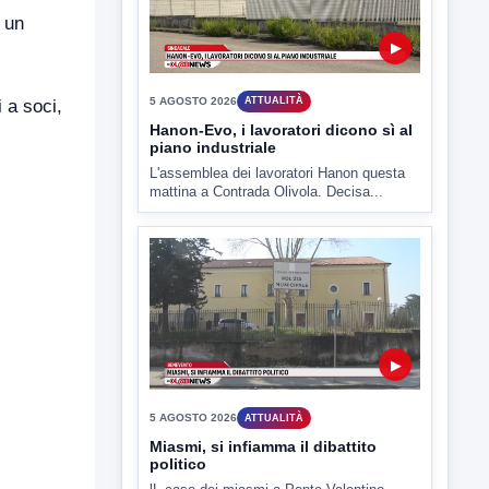
 un
▶
5 AGOSTO 2026
ATTUALITÀ
 a soci,
Hanon-Evo, i lavoratori dicono sì al
piano industriale
L'assemblea dei lavoratori Hanon questa
mattina a Contrada Olivola. Decisa...
▶
5 AGOSTO 2026
ATTUALITÀ
Miasmi, si infiamma il dibattito
politico