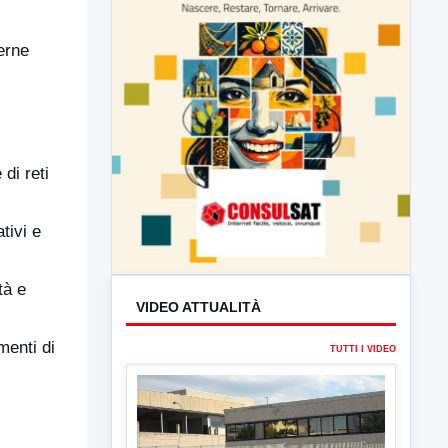
terne
di reti
tivi e
tà e
VIDEO ATTUALITÀ
menti di
TUTTI I VIDEO