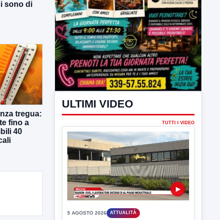
ni sono di
ULTIMI VIDEO
nza tregua:
te fino a
TUTTI I VIDEO
bili 40
cali
▶
5 AGOSTO 2026
ATTUALITÀ