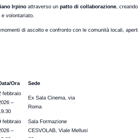
iano Irpino
attraverso un
patto di collaborazione
, creando
 e volontariato.
 momenti di ascolto e confronto con le comunità locali, aperti
Data/Ora
Sede
2 febbraio
Ex Sala Cinema, via
2026 –
Roma
19.30
9 febbraio
Sala Formazione
2026 –
CESVOLAB, Viale Mellusi