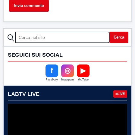
CERCA
Cerca
SEGUICI SUI SOCIAL
f
◎
▶
Facebook
Instagram
YouTube
LABTV LIVE
LIVE