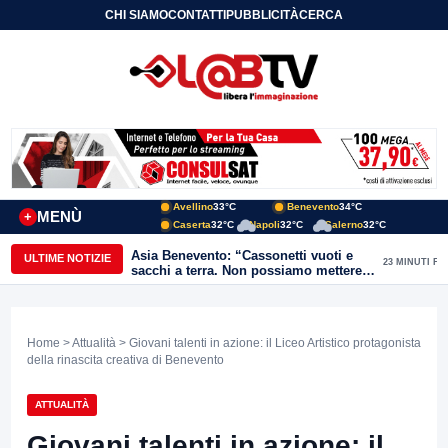
CHI SIAMO
CONTATTI
PUBBLICITÀ
CERCA
Avellino
33°C
Benevento
34°C
MENÙ
+
Caserta
32°C
Napoli
32°C
Salerno
32°C
Asia Benevento: “Cassonetti vuoti e
ULTIME NOTIZIE
23 MINUTI FA
sacchi a terra. Non possiamo mettere
una toppa alla mancanza di rispetto”
Home
>
Attualità
> Giovani talenti in azione: il Liceo Artistico protagonista
della rinascita creativa di Benevento
ATTUALITÀ
Giovani talenti in azione: il