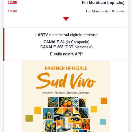
12:00
Fili Meridiani (repliche)
13:00
La Mappa dei Piaceri
14:00
LabNews
17:00
LabNews (replica)
LABTV
e anche sul digitale terrestre
18:30
Di Faccia e di Profilo (repliche)
CANALE 84
(in Campania)
CANALE 268
(DDT Nazionale)
19:30
LabNews (Diretta)
E sulla nostra
APP
21:00
Free Sport
23:00
LabNews (replica)