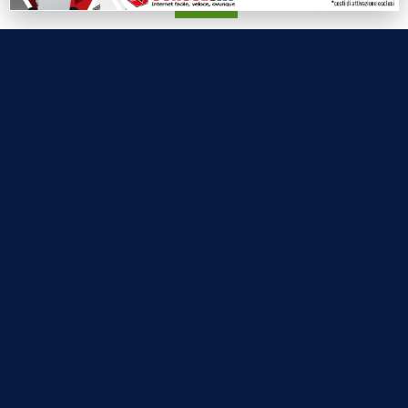
Accetta
Labtv.net è un prodotto Consulservice S.r.l.
Labtv.net è il sito ufficiale del canale televisivo di Lab Tv canale 84
del digitale terrestre Regione Campania
Sede legale: Via Chiaio, 5 - 83010 – Torrioni (AV)
P.IVA 02757950643
Oscr. R.E.A. AV N.181151
Editore: Consulservice S.r.l.
Testata giornalistica Reg. Trib. di Benevento
n. 244 del 26.02.2015
Direttore Responsabile Dott.ssa Oliviero Antonella
Contatti: 0824.337274 – 327.7390733
redazione@labtv.net