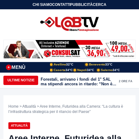
CHI SIAMO
CONTATTI
PUBBLICITÀ
CERCA
Avellino
32°C
Benevento
33°C
MENÙ
+
Caserta
34°C
Napoli
34°C
Salerno
34°C
Forestali, arrivano i fondi del 1° SAL
ULTIME NOTIZIE
2 ORE FA
ma stipendi ancora in ritardo: “Non è
più sostenibile”
Home
>
Attualità
> Aree Interne, Futuridea alla Camera: “La cultura è
l’infrastruttura strategica per il rilancio del Paese”
ATTUALITÀ
Aree Interne, Futuridea alla