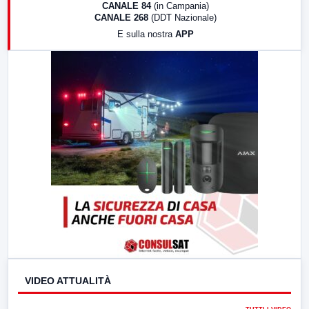
CANALE 84
(in Campania)
CANALE 268
(DDT Nazionale)
19:30
LabNews (Diretta)
E sulla nostra
APP
21:00
Free Sport
23:00
LabNews (replica)
VIDEO ATTUALITÀ