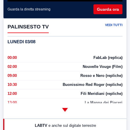
Guarda ora
Guarda la diretta streaming
VEDI TUTTI
PALINSESTO TV
LUNEDI 03/08
00:00
FabLab (replica)
02:00
Nouvelle Vouge (Film)
09:00
Rosso e Nero (repliche)
10:30
Buonissimo Red Roger (repliche)
12:00
Fili Meridiani (repliche)
13:00
La Mappa dei Piaceri
14:00
LabNews
17:00
LabNews (replica)
LABTV
e anche sul digitale terrestre
18:30
Di Faccia e di Profilo (repliche)