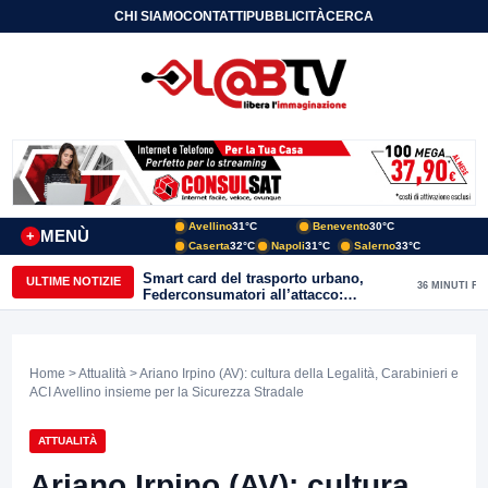
CHI SIAMO
CONTATTI
PUBBLICITÀ
CERCA
Avellino
31°C
Benevento
30°C
MENÙ
+
Caserta
32°C
Napoli
31°C
Salerno
33°C
Smart card del trasporto urbano,
ULTIME NOTIZIE
36 MINUTI FA
Federconsumatori all’attacco:
«Benevento ha bisogno di uno
sportello fisico»
Home
>
Attualità
> Ariano Irpino (AV): cultura della Legalità, Carabinieri e
ACI Avellino insieme per la Sicurezza Stradale
ATTUALITÀ
Ariano Irpino (AV): cultura