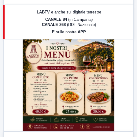
17:00
LabNews (replica)
LABTV
e anche sul digitale terrestre
18:30
Di Faccia e di Profilo (repliche)
CANALE 84
(in Campania)
CANALE 268
(DDT Nazionale)
19:30
LabNews (Diretta)
E sulla nostra
APP
21:00
Free Sport
23:00
LabNews (replica)