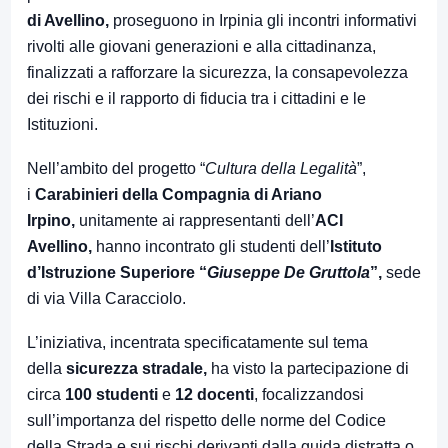
di Avellino,
proseguono in Irpinia gli incontri informativi
rivolti alle giovani generazioni e alla cittadinanza,
finalizzati a rafforzare la sicurezza, la consapevolezza
dei rischi e il rapporto di fiducia tra i cittadini e le
Istituzioni.
Nell’ambito del progetto “
Cultura della Legalità
”,
i
Carabinieri della Compagnia di Ariano
Irpino,
unitamente ai rappresentanti dell’
ACI
Avellino,
hanno incontrato gli studenti dell’
Istituto
d’Istruzione Superiore “
Giuseppe De Gruttola
”,
sede
di via Villa Caracciolo.
L’iniziativa, incentrata specificatamente sul tema
della
sicurezza stradale,
ha visto la partecipazione di
circa
100 studenti
e
12 docenti
, focalizzandosi
sull’importanza del rispetto delle norme del Codice
della Strada e sui rischi derivanti dalla guida distratta o