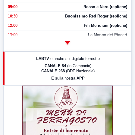
09:00
Rosso e Nero (repliche)
10:30
Buonissimo Red Roger (repliche)
12:00
Fili Meridiani (repliche)
13:00
La Mappa dei Piaceri
14:00
LabNews
17:00
LabNews (replica)
LABTV
e anche sul digitale terrestre
18:30
Di Faccia e di Profilo (repliche)
CANALE 84
(in Campania)
CANALE 268
(DDT Nazionale)
19:30
LabNews (Diretta)
E sulla nostra
APP
21:00
Free Sport
23:00
LabNews (replica)