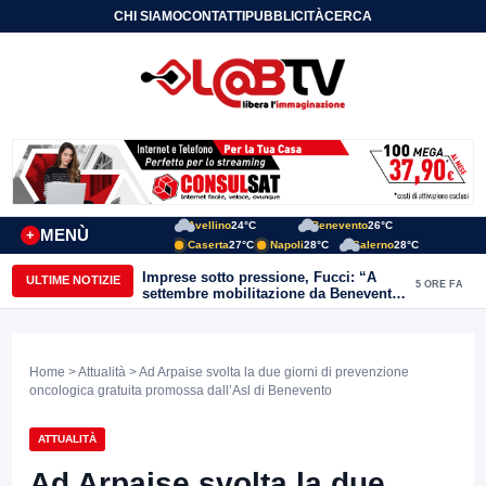
CHI SIAMO
CONTATTI
PUBBLICITÀ
CERCA
Avellino
24°C
Benevento
26°C
MENÙ
+
Caserta
27°C
Napoli
28°C
Salerno
28°C
Imprese sotto pressione, Fucci: “A
ULTIME NOTIZIE
5 ORE FA
settembre mobilitazione da Benevento
e Avellino”
Home
>
Attualità
> Ad Arpaise svolta la due giorni di prevenzione
oncologica gratuita promossa dall’Asl di Benevento
ATTUALITÀ
Ad Arpaise svolta la due