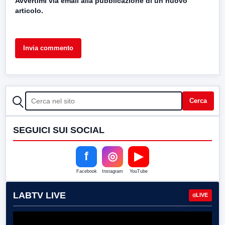
Avvertimi via email alla pubblicazione di un nuovo
articolo.
CERCA
Cerca
SEGUICI SUI SOCIAL
f
◎
▶
Facebook
Instagram
YouTube
LABTV LIVE
LIVE