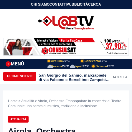
CHI SIAMO
CONTATTI
PUBBLICITÀ
CERCA
Avellino
20°C
Benevento
19°C
MENÙ
+
Caserta
24°C
Napoli
27°C
Salerno
26°C
San Giorgio del Sannio, marciapiede
ULTIME NOTIZIE
14 ORE FA
di via Falcone e Borsellino: Zampetti e
Lombardi replicano alle polemiche
Home
>
Attualità
> Airola, Orchestra Etnopopolare in concerto: al Teatro
Comunale una serata di musica, tradizione e inclusione
ATTUALITÀ
Airola, Orchestra