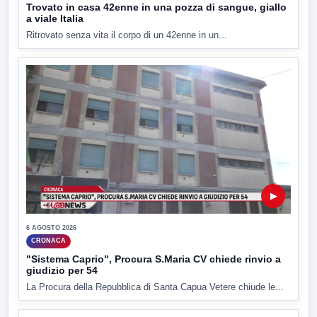
Trovato in casa 42enne in una pozza di sangue, giallo
a viale Italia
Ritrovato senza vita il corpo di un 42enne in un...
▶
6 AGOSTO 2026
CRONACA
"Sistema Caprio", Procura S.Maria CV chiede rinvio a
giudizio per 54
La Procura della Repubblica di Santa Capua Vetere chiude le...