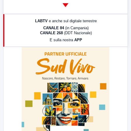
14:00
LabNews
17:00
LabNews (replica)
LABTV
e anche sul digitale terrestre
18:30
Di Faccia e di Profilo (repliche)
CANALE 84
(in Campania)
CANALE 268
(DDT Nazionale)
19:30
LabNews (Diretta)
E sulla nostra
APP
21:00
Free Sport
23:00
LabNews (replica)