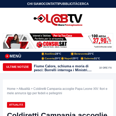
CHI SIAMO
CONTATTI
PUBBLICITÀ
CERCA
Avellino
28°C
Benevento
25°C
MENÙ
+
Caserta
29°C
Napoli
29°C
Salerno
31°C
Fiume Calore, schiuma e moria di
ULTIME NOTIZIE
10 ORE FA
pesci: Borrelli interroga i Ministri.
“Benevento paga l’assenza del
depuratore
Home
>
Attualità
> Coldiretti Campania accoglie Papa Leone XIV: fiori e
mele annurce Igp per fedeli e pellegrini
ATTUALITÀ
Coldiretti Campania accoglie