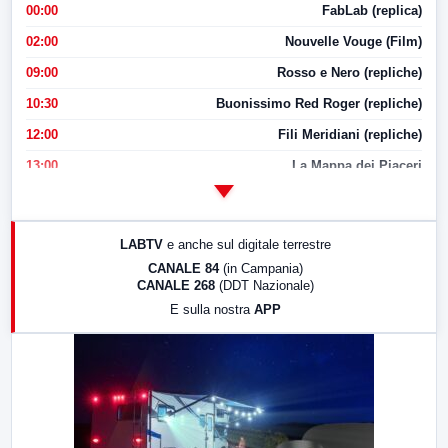
00:00
FabLab (replica)
02:00
Nouvelle Vouge (Film)
09:00
Rosso e Nero (repliche)
10:30
Buonissimo Red Roger (repliche)
12:00
Fili Meridiani (repliche)
13:00
La Mappa dei Piaceri
14:00
LabNews
17:00
LabNews (replica)
LABTV
e anche sul digitale terrestre
18:30
Di Faccia e di Profilo (repliche)
CANALE 84
(in Campania)
CANALE 268
(DDT Nazionale)
19:30
LabNews (Diretta)
E sulla nostra
APP
21:00
Free Sport
23:00
LabNews (replica)