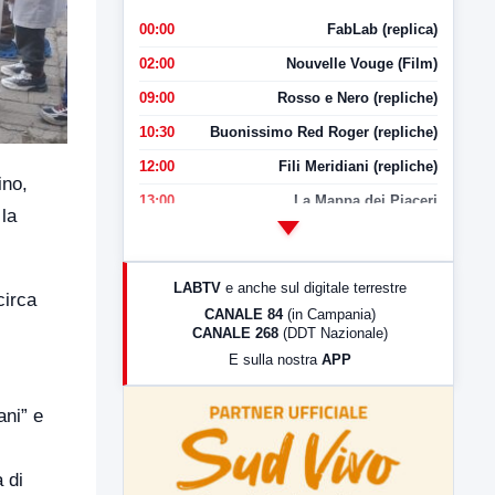
00:00
FabLab (replica)
02:00
Nouvelle Vouge (Film)
09:00
Rosso e Nero (repliche)
10:30
Buonissimo Red Roger (repliche)
12:00
Fili Meridiani (repliche)
ino,
13:00
La Mappa dei Piaceri
 la
14:00
LabNews
17:00
LabNews (replica)
LABTV
e anche sul digitale terrestre
circa
18:30
Di Faccia e di Profilo (repliche)
CANALE 84
(in Campania)
CANALE 268
(DDT Nazionale)
19:30
LabNews (Diretta)
E sulla nostra
APP
21:00
Free Sport
23:00
LabNews (replica)
ani” e
 di