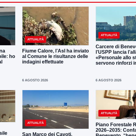
ATTUALITÀ
ATTUALITÀ
Carcere di Benev
una
Fiume Calore, l’Asl ha inviato
l’USPP lancia l’al
ile: ho
al Comune le risultanze delle
«Personale allo s
al
indagini effettuate
servono rinforzi 
6 AGOSTO 2026
6 AGOSTO 2026
ATTUALITÀ
ATTUALITÀ
Piano Forestale 
2026–2035: Confa
ile
San Marco dei Cavoti,
Benevento, “bene