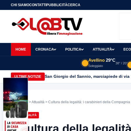
CHI SIAMO
CONTATTI
PUBBLICITÀ
CERCA
HOME
CRONACA
POLITICA
ATTUALITÀ
ECO
Avellino
29°C
38° / 20°
Soleggiato
San Giorgio del Sannio, marciapiede di via
ULTIME NOTIZIE
Home
>
Attualità
> Cultura della legalità: i carabinieri della Compagnia d
ATTUALITÀ
Cultura della legalità