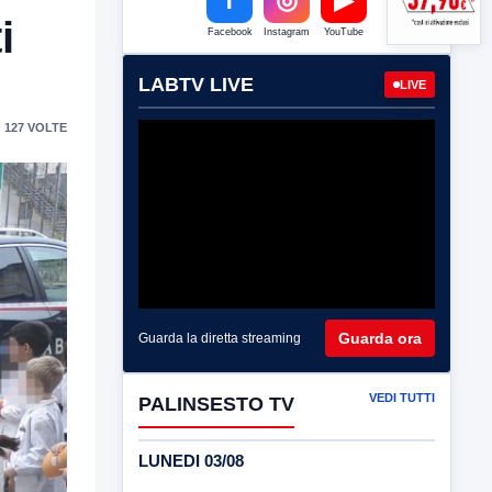
i
Facebook
Instagram
YouTube
LABTV LIVE
LIVE
 127 VOLTE
Guarda ora
Guarda la diretta streaming
VEDI TUTTI
PALINSESTO TV
LUNEDI 03/08