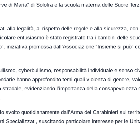
ve di Maria” di Solofra e la scuola materna delle Suore Terz
ati alla legalità, al rispetto delle regole e alla sicurezza, con
rticolare entusiasmo è stato registrato tra i bambini delle scu
o”, iniziativa promossa dall’Associazione “Insieme si può” co
bullismo, cyberbullismo, responsabilità individuale e senso ci
condarie hanno approfondito temi quali violenza di genere, val
 stradale, evidenziando l’importanza della consapevolezza d
.
ruolo svolto quotidianamente dall’Arma dei Carabinieri sul territ
rti Specializzati, suscitando particolare interesse per le Unit