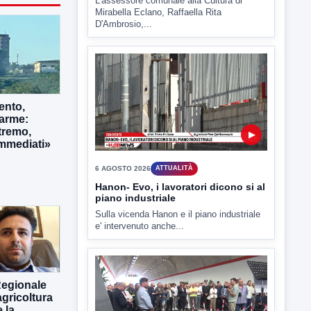
▶
6 AGOSTO 2026
ATTUALITÀ
Tirata del Carro ancora in forse,
D'Ambrosio: continuiamo a lavorare
L'assessore comunale alla Cultura di
Mirabella Eclano, Raffaella Rita
ento,
D'Ambrosio,...
larme:
tremo,
immediati»
▶
6 AGOSTO 2026
ATTUALITÀ
Hanon- Evo, i lavoratori dicono si al
Regionale
piano industriale
gricoltura
Sulla vicenda Hanon e il piano industriale
 la