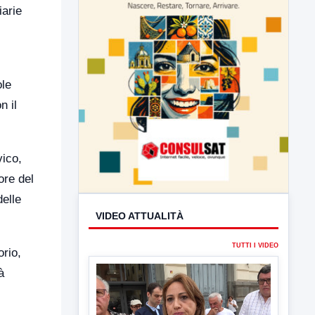
iarie
ole
n il
vico,
ore del
elle
orio,
à
VIDEO ATTUALITÀ