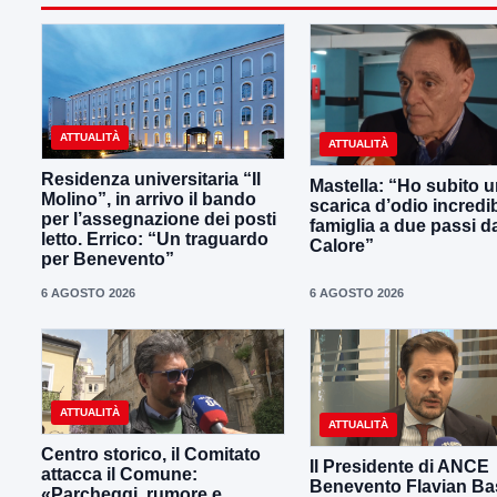
ATTUALITÀ
ATTUALITÀ
Residenza universitaria “Il
Mastella: “Ho subito 
Molino”, in arrivo il bando
scarica d’odio incredib
per l’assegnazione dei posti
famiglia a due passi d
letto. Errico: “Un traguardo
Calore”
per Benevento”
6 AGOSTO 2026
6 AGOSTO 2026
ATTUALITÀ
ATTUALITÀ
Centro storico, il Comitato
Il Presidente di ANCE
attacca il Comune:
Benevento Flavian Bas
«Parcheggi, rumore e