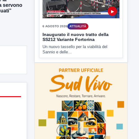
e' intervenuto anche...
ra servono
uati”
▶
6 AGOSTO 2026
ATTUALITÀ
Inaugurato il nuovo tratto della
SS212 Variante Fortorina
Un nuovo tassello per la viabilità del
Sannio e delle...