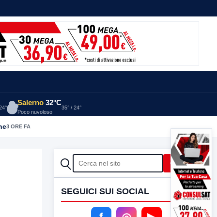
Salerno
32°C
 24°
35° / 24°
Poco nuvoloso
he
3 ORE FA
CERCA
Cerca
SEGUICI SUI SOCIAL
f
◎
▶