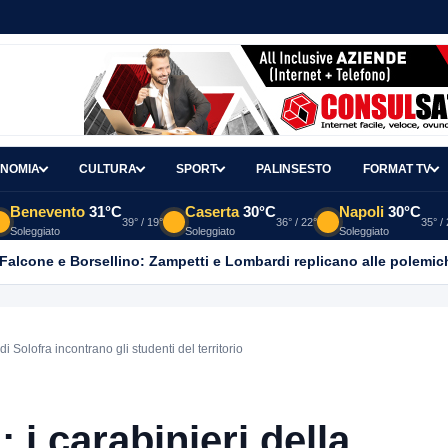
NOMIA
CULTURA
SPORT
PALINSESTO
FORMAT TV
Benevento
31°C
Caserta
30°C
Napoli
30°C
39° / 19°
36° / 22°
35° /
Soleggiato
Soleggiato
Soleggiato
 Falcone e Borsellino: Zampetti e Lombardi replicano alle polemic
i Solofra incontrano gli studenti del territorio
: i carabinieri della