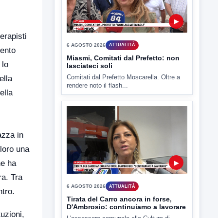
▶
erapisti
6 AGOSTO 2026
ATTUALITÀ
vento
Miasmi, Comitati dal Prefetto: non
 lo
lasciateci soli
Comitati dal Prefetto Moscarella. Oltre a
ella
rendere noto il flash...
ella
azza in
 loro una
he ha
▶
ra. Tra
6 AGOSTO 2026
ATTUALITÀ
ntro.
Tirata del Carro ancora in forse,
D'Ambrosio: continuiamo a lavorare
uzioni,