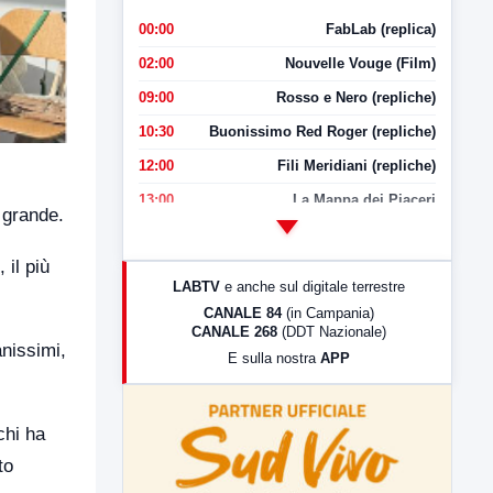
00:00
FabLab (replica)
02:00
Nouvelle Vouge (Film)
09:00
Rosso e Nero (repliche)
10:30
Buonissimo Red Roger (repliche)
12:00
Fili Meridiani (repliche)
i
13:00
La Mappa dei Piaceri
a grande.
14:00
LabNews
 il più
17:00
LabNews (replica)
LABTV
e anche sul digitale terrestre
18:30
Di Faccia e di Profilo (repliche)
CANALE 84
(in Campania)
CANALE 268
(DDT Nazionale)
19:30
LabNews (Diretta)
anissimi,
E sulla nostra
APP
21:00
Free Sport
23:00
LabNews (replica)
chi ha
to