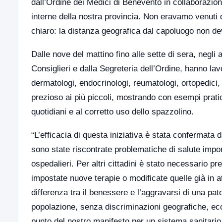
dall’Ordine dei Medici di Benevento in collaborazion
interne della nostra provincia. Non eravamo venuti 
chiaro: la distanza geografica dal capoluogo non deve
Dalle nove del mattino fino alle sette di sera, negli 
Consiglieri e dalla Segreteria dell’Ordine, hanno la
dermatologi, endocrinologi, reumatologi, ortopedici,
prezioso ai più piccoli, mostrando con esempi pratici
quotidiani e al corretto uso dello spazzolino.
“L’efficacia di questa iniziativa è stata confermata d
sono state riscontrate problematiche di salute impor
ospedalieri. Per altri cittadini è stato necessario p
impostate nuove terapie o modificate quelle già in a
differenza tra il benessere e l’aggravarsi di una pato
popolazione, senza discriminazioni geografiche, eco
punto del nostro manifesto per un sistema sanitario t