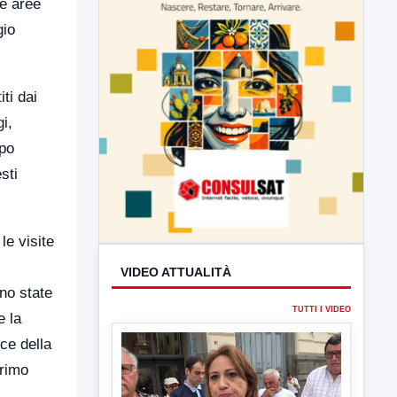
le aree
gio
ti dai
i,
mpo
sti
le visite
VIDEO ATTUALITÀ
ono state
TUTTI I VIDEO
e la
sce della
primo