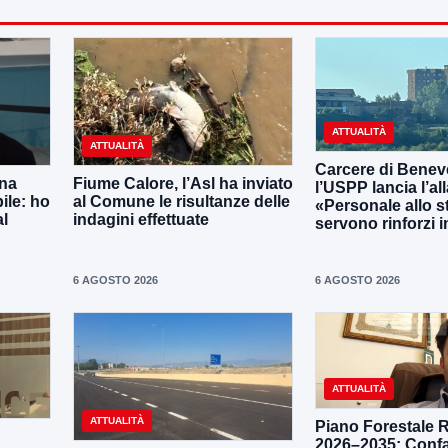
ATTUALITÀ
ATTUALITÀ
Carcere di Benev
una
Fiume Calore, l’Asl ha inviato
l’USPP lancia l’al
ile: ho
al Comune le risultanze delle
«Personale allo s
al
indagini effettuate
servono rinforzi 
6 AGOSTO 2026
6 AGOSTO 2026
ATTUALITÀ
ATTUALITÀ
Piano Forestale 
2026–2035: Confa