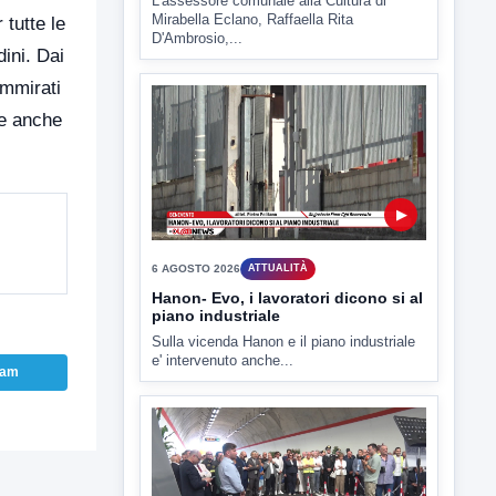
L'assessore comunale alla Cultura di
Mirabella Eclano, Raffaella Rita
tutte le
D'Ambrosio,...
dini. Dai
ammirati
he anche
▶
6 AGOSTO 2026
ATTUALITÀ
Hanon- Evo, i lavoratori dicono si al
piano industriale
Sulla vicenda Hanon e il piano industriale
e' intervenuto anche...
ram