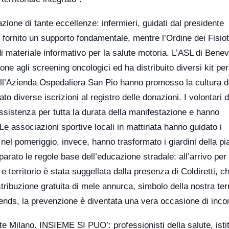
zione di tante eccellenze: infermieri, guidati dal presidente
o fornito un supporto fondamentale, mentre l’Ordine dei Fisiot
di materiale informativo per la salute motoria. L’ASL di Bene
one agli screening oncologici ed ha distribuito diversi kit per
dell’Azienda Ospedaliera San Pio hanno promosso la cultura d
o diverse iscrizioni al registro delle donazioni. I volontari d
sistenza per tutta la durata della manifestazione e hanno
e associazioni sportive locali in mattinata hanno guidato i
; nel pomeriggio, invece, hanno trasformato i giardini della pi
mparato le regole base dell’educazione stradale: all’arrivo per
e territorio è stata suggellata dalla presenza di Coldiretti, c
distribuzione gratuita di mele annurca, simbolo della nostra ter
riends, la prevenzione è diventata una vera occasione di inco
te Milano. INSIEME SI PUO’: professionisti della salute, istit