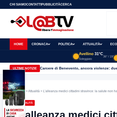
CHI SIAMO
CONTATTI
PUBBLICITÀ
CERCA
HOME
CRONACA
POLITICA
ATTUALITÀ
ECO
Avellino
31°C
36° / 19°
Soleggiato
Carcere di Benevento, ancora violenze: due 
ULTIME NOTIZIE
Home
>
Attualità
> L’alleanza medici cittadini stravince: la salute non h
ATTUALITÀ
L’alleanza medici cit