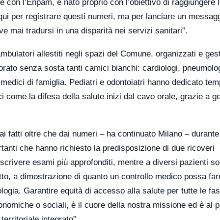
e con l’Enpam, è nato proprio con l’obiettivo di raggiungere 
qui per registrare questi numeri, ma per lanciare un messag
 mai tradursi in una disparità nei servizi sanitari”.
ambulatori allestiti negli spazi del Comune, organizzati e gesti
vorato senza sosta tanti camici bianchi: cardiologi, pneumolog
 medici di famiglia. Pediatri e odontoiatri hanno dedicato te
 come la difesa della salute inizi dal cavo orale, grazie a ge
ai fatti oltre che dai numeri – ha continuato Milano – durante 
tanti che hanno richiesto la predisposizione di due ricoveri
rescrivere esami più approfonditi, mentre a diversi pazienti s
tto, a dimostrazione di quanto un controllo medico possa far
logia. Garantire equità di accesso alla salute per tutte le fa
nomiche o sociali, è il cuore della nostra missione ed è al 
erritoriale integrato”.