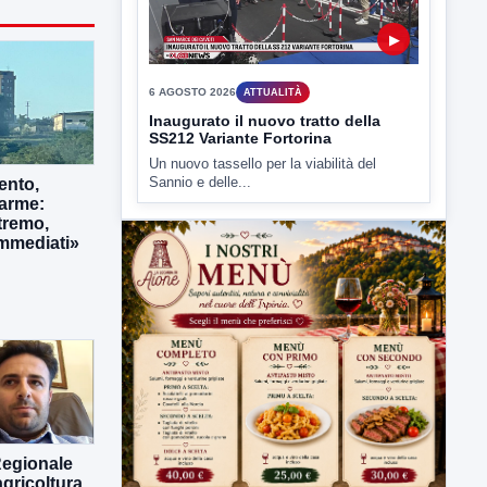
▶
6 AGOSTO 2026
ATTUALITÀ
Inaugurato il nuovo tratto della
SS212 Variante Fortorina
Un nuovo tassello per la viabilità del
Sannio e delle...
ento,
larme:
tremo,
immediati»
Regionale
gricoltura