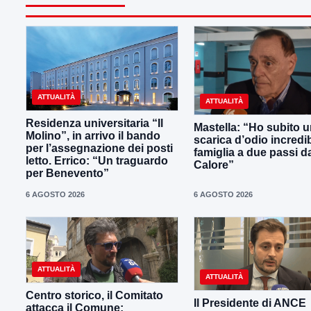
ATTUALITÀ
ATTUALITÀ
Residenza universitaria “Il
Mastella: “Ho subito 
Molino”, in arrivo il bando
scarica d’odio incredib
per l’assegnazione dei posti
famiglia a due passi d
letto. Errico: “Un traguardo
Calore”
per Benevento”
6 AGOSTO 2026
6 AGOSTO 2026
ATTUALITÀ
ATTUALITÀ
Centro storico, il Comitato
Il Presidente di ANCE
attacca il Comune: