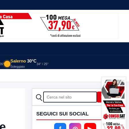
Salerno
30°C
 26°
34° / 25°
Soleggiato
CERCA
Cerca
SEGUICI SUI SOCIAL
te
f
◎
▶