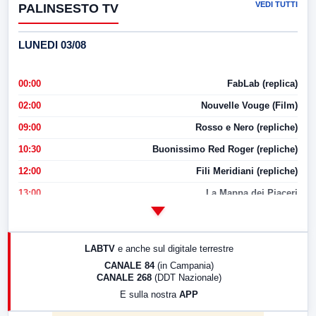
VEDI TUTTI
PALINSESTO TV
LUNEDI 03/08
00:00
FabLab (replica)
02:00
Nouvelle Vouge (Film)
09:00
Rosso e Nero (repliche)
10:30
Buonissimo Red Roger (repliche)
12:00
Fili Meridiani (repliche)
13:00
La Mappa dei Piaceri
14:00
LabNews
17:00
LabNews (replica)
LABTV
e anche sul digitale terrestre
18:30
Di Faccia e di Profilo (repliche)
CANALE 84
(in Campania)
CANALE 268
(DDT Nazionale)
19:30
LabNews (Diretta)
E sulla nostra
APP
21:00
Free Sport