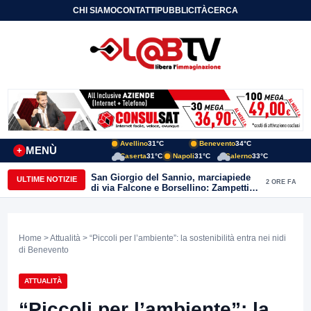
CHI SIAMO
CONTATTI
PUBBLICITÀ
CERCA
Avellino
31°C
Benevento
34°C
MENÙ
+
Caserta
31°C
Napoli
31°C
Salerno
33°C
San Giorgio del Sannio, marciapiede
ULTIME NOTIZIE
2 ORE FA
di via Falcone e Borsellino: Zampetti e
Lombardi replicano alle polemiche
Home
>
Attualità
> “Piccoli per l’ambiente”: la sostenibilità entra nei nidi
di Benevento
ATTUALITÀ
“Piccoli per l’ambiente”: la