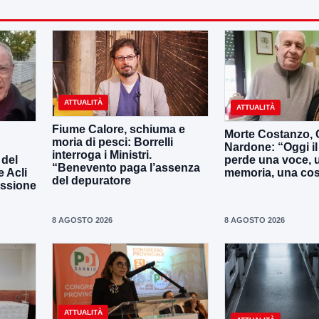
ATTUALITÀ
ATTUALITÀ
Fiume Calore, schiuma e
Morte Costanzo,
moria di pesci: Borrelli
Nardone: “Oggi i
interroga i Ministri.
 del
perde una voce, 
“Benevento paga l’assenza
e Acli
memoria, una co
del depuratore
assione
8 AGOSTO 2026
8 AGOSTO 2026
ATTUALITÀ