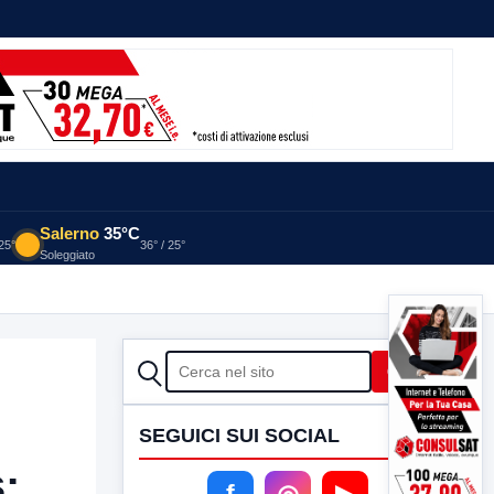
Salerno
35°C
 25°
36° / 25°
Soleggiato
CERCA
Cerca
SEGUICI SUI SOCIAL
:
f
◎
▶