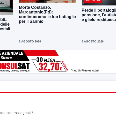
ATTUALITÀ
Morte Costanzo,
Perde il portafogl
Marcantonio(Pd):
pensione, l’autista
continueremo le tue battaglie
CISL
e glielo restituisc
per il Sannio
 delle
estali
8 AGOSTO 2026
8 AGOSTO 2026
sono contrassegnati
*