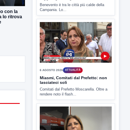
io con la
 lo ritrova
e
▶
6 AGOSTO 2026
ATTUALITÀ
Miasmi, Comitati dal Prefetto: non
lasciateci soli
Comitati dal Prefetto Moscarella. Oltre a
rendere noto il flash...
▶