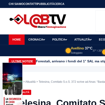
CHI SIAMO
CONTATTI
PUBBLICITÀ
CERCA
HOME
CRONACA
POLITICA
ATTUALITÀ
ECO
Avellino
37°C
37° / 20°
Soleggiato
Forestali, arrivano i fondi del 1° SAL ma st
ULTIME NOTIZIE
Home
>
Attualità
> Telesina, Comitato S.o.S. 372 scrive ad Anas: “Basta r
ATTUALITÀ
Telesina, Comitato S