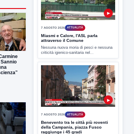
7 AGOSTO 2026
ATTUALITÀ
Miasmi e Calore, l'ASL parla
attraverso il Comune
Nessuna nuova moria di pesci e nessuna
criticità igienico-sanitaria nel...
 Carmine
l Sannio
una
scienza”
▶
7 AGOSTO 2026
ATTUALITÀ
Benevento tra le città più roventi
della Campania, piazza Fusco
raggiunge i 45 gradi
Benevento è tra le città più calde della
Campania. Lo...