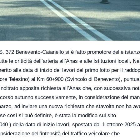
S. 372 Benevento-Caianello si è fatto promotore delle istanz
te le criticità dell’arteria all’Anas e alle Istituzioni locali. N
rito alla data di inizio dei lavori del primo lotto per il raddo
tore Telesino) al Km 60+900 (Svincolo di Benevento), puntu
noltrato apposita richiesta all’Anas che, con successiva not
o scorso autunno successivamente, in considerazione del ma
marzo, ad inviare una nuova richiesta che stavolta non ha av
e così si può definire, è stata la modifica sul sito
lla data di inizio lavori, spostata dal 1 ottobre 2025 a
onsiderazione dell’intensità del traffico veicolare che