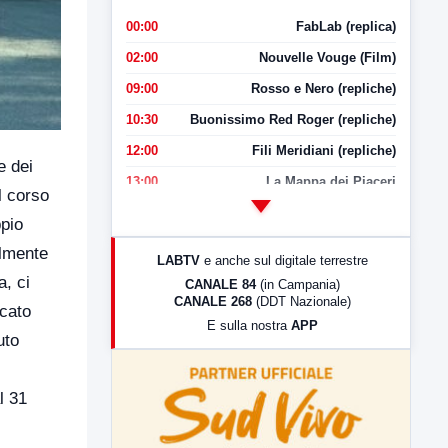
00:00
FabLab (replica)
02:00
Nouvelle Vouge (Film)
09:00
Rosso e Nero (repliche)
10:30
Buonissimo Red Roger (repliche)
12:00
Fili Meridiani (repliche)
e dei
13:00
La Mappa dei Piaceri
el corso
14:00
LabNews
ppio
17:00
LabNews (replica)
almente
LABTV
e anche sul digitale terrestre
18:30
Di Faccia e di Profilo (repliche)
a, ci
CANALE 84
(in Campania)
CANALE 268
(DDT Nazionale)
19:30
LabNews (Diretta)
ncato
E sulla nostra
APP
21:00
Free Sport
uto
23:00
LabNews (replica)
l 31