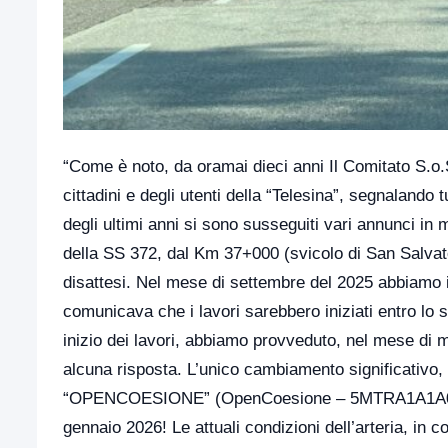
“Come è noto, da oramai dieci anni Il Comitato S.o.
cittadini e degli utenti della “Telesina”, segnalando tut
degli ultimi anni si sono susseguiti vari annunci in me
della SS 372, dal Km 37+000 (svicolo di San Salva
disattesi. Nel mese di settembre del 2025 abbiamo i
comunicava che i lavori sarebbero iniziati entro l
inizio dei lavori, abbiamo provveduto, nel mese di 
alcuna risposta. L’unico cambiamento significativo, s
“OPENCOESIONE” (OpenCoesione – 5MTRA1A1A040 ) de
gennaio 2026! Le attuali condizioni dell’arteria, in c