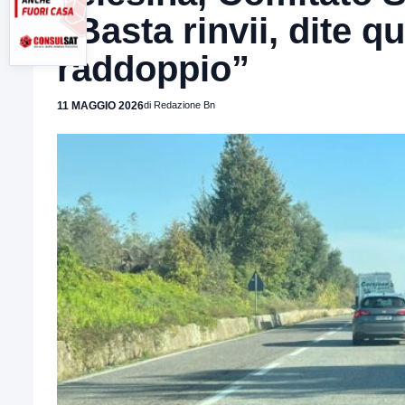
“Basta rinvii, dite q
raddoppio”
11 MAGGIO 2026
di Redazione Bn