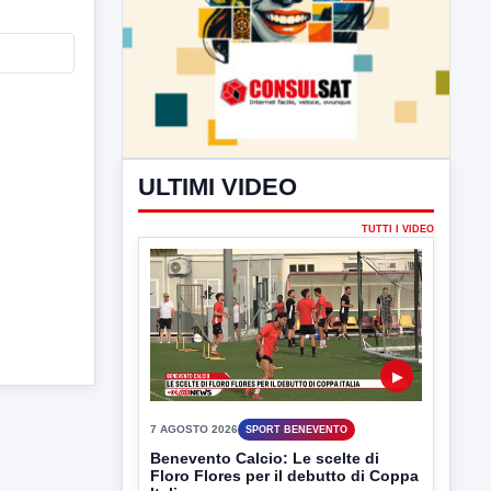
ULTIMI VIDEO
TUTTI I VIDEO
▶
7 AGOSTO 2026
SPORT BENEVENTO
Benevento Calcio: Le scelte di
Floro Flores per il debutto di Coppa
Italia
Il Benevento è pronto al debutto di Coppa
Italia. Scelte...