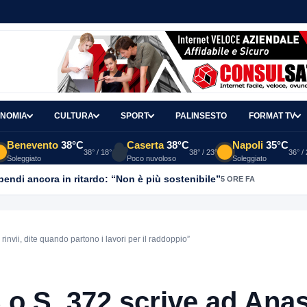
NOMIA
CULTURA
SPORT
PALINSESTO
FORMAT TV
Benevento
38°C
Caserta
38°C
Napoli
35°C
38° / 18°
38° / 23°
36° /
Soleggiato
Poco nuvoloso
Soleggiato
ipendi ancora in ritardo: “Non è più sostenibile”
5 ORE FA
invii, dite quando partono i lavori per il raddoppio”
.o.S. 372 scrive ad Anas