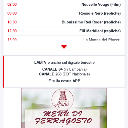
02:00
Nouvelle Vouge (Film)
09:00
Rosso e Nero (repliche)
10:30
Buonissimo Red Roger (repliche)
12:00
Fili Meridiani (repliche)
13:00
La Mappa dei Piaceri
14:00
LabNews
17:00
LabNews (replica)
LABTV
e anche sul digitale terrestre
18:30
Di Faccia e di Profilo (repliche)
CANALE 84
(in Campania)
CANALE 268
(DDT Nazionale)
19:30
LabNews (Diretta)
E sulla nostra
APP
21:00
Free Sport
23:00
LabNews (replica)