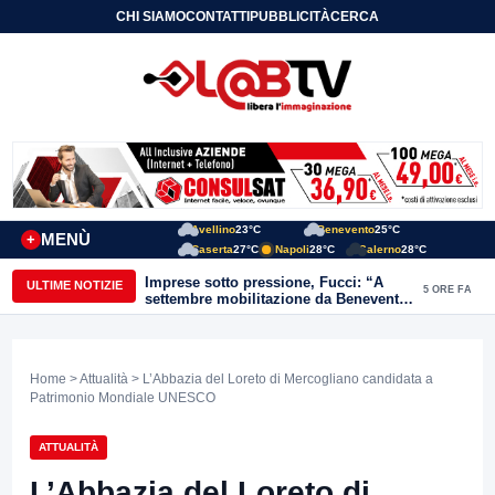
CHI SIAMO
CONTATTI
PUBBLICITÀ
CERCA
Avellino
23°C
Benevento
25°C
MENÙ
+
Caserta
27°C
Napoli
28°C
Salerno
28°C
Imprese sotto pressione, Fucci: “A
ULTIME NOTIZIE
5 ORE FA
settembre mobilitazione da Benevento
e Avellino”
Home
>
Attualità
> L’Abbazia del Loreto di Mercogliano candidata a
Patrimonio Mondiale UNESCO
ATTUALITÀ
L’Abbazia del Loreto di