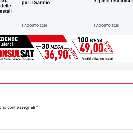
CISL
e glielo restituisc
per il Sannio
 delle
estali
8 AGOSTO 2026
8 AGOSTO 2026
sono contrassegnati
*