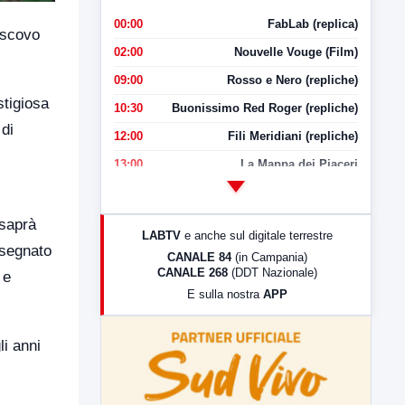
00:00
FabLab (replica)
escovo
02:00
Nouvelle Vouge (Film)
09:00
Rosso e Nero (repliche)
stigiosa
10:30
Buonissimo Red Roger (repliche)
di
12:00
Fili Meridiani (repliche)
13:00
La Mappa dei Piaceri
14:00
LabNews
17:00
LabNews (replica)
 saprà
LABTV
e anche sul digitale terrestre
18:30
Di Faccia e di Profilo (repliche)
 segnato
CANALE 84
(in Campania)
CANALE 268
(DDT Nazionale)
 e
19:30
LabNews (Diretta)
E sulla nostra
APP
21:00
Free Sport
23:00
LabNews (replica)
li anni