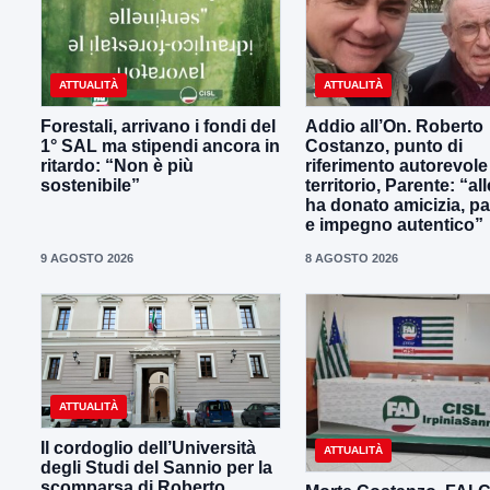
ATTUALITÀ
ATTUALITÀ
Forestali, arrivano i fondi del
Addio all’On. Roberto
1° SAL ma stipendi ancora in
Costanzo, punto di
ritardo: “Non è più
riferimento autorevole
sostenibile”
territorio, Parente: “all
ha donato amicizia, p
e impegno autentico”
9 AGOSTO 2026
8 AGOSTO 2026
ATTUALITÀ
Il cordoglio dell’Università
ATTUALITÀ
degli Studi del Sannio per la
scomparsa di Roberto