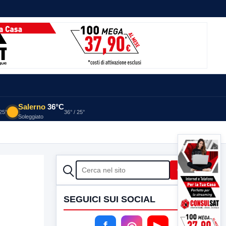
Salerno
36°C
 25°
36° / 25°
Soleggiato
CERCA
Cerca
SEGUICI SUI SOCIAL
f
◎
▶