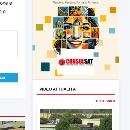
ione e
o e
VIDEO ATTUALITÀ
ram
TUTTI I VIDEO
▶