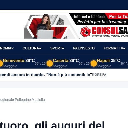
NOMIA
CULTURA
SPORT
PALINSESTO
FORMAT TV
Benevento
38°C
Caserta
38°C
Napoli
35°C
38° / 18°
38° / 23°
36° /
Soleggiato
Soleggiato
Soleggiato
ipendi ancora in ritardo: “Non è più sostenibile”
5 ORE FA
regionale Pellegrino Mastella
uoro, gli auguri del