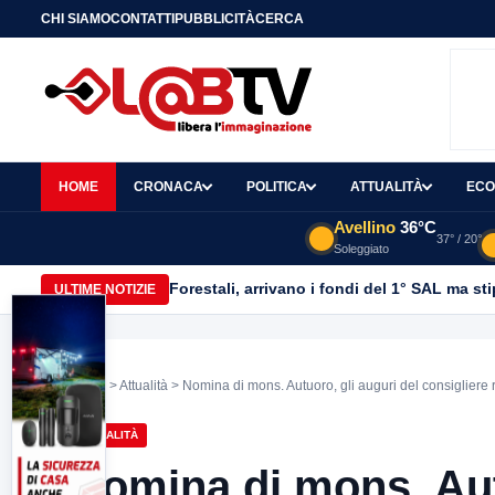
CHI SIAMO
CONTATTI
PUBBLICITÀ
CERCA
HOME
CRONACA
POLITICA
ATTUALITÀ
ECO
Avellino
36°C
37° / 20°
Soleggiato
Forestali, arrivano i fondi del 1° SAL ma st
ULTIME NOTIZIE
Home
>
Attualità
> Nomina di mons. Autuoro, gli auguri del consigliere 
ATTUALITÀ
Nomina di mons. Aut