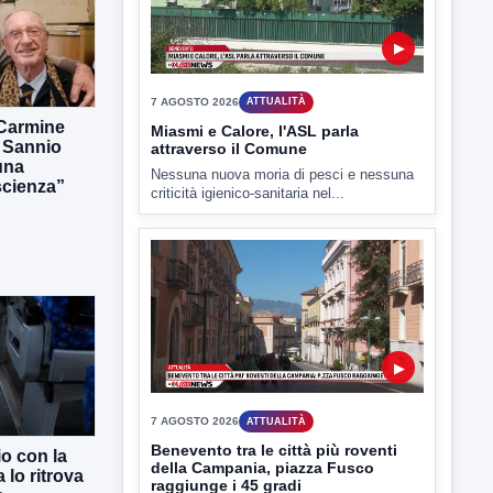
7 AGOSTO 2026
ATTUALITÀ
Miasmi e Calore, l'ASL parla
attraverso il Comune
Nessuna nuova moria di pesci e nessuna
criticità igienico-sanitaria nel...
 Carmine
l Sannio
una
scienza”
▶
7 AGOSTO 2026
ATTUALITÀ
Benevento tra le città più roventi
della Campania, piazza Fusco
raggiunge i 45 gradi
Benevento è tra le città più calde della
Campania. Lo...
io con la
 lo ritrova