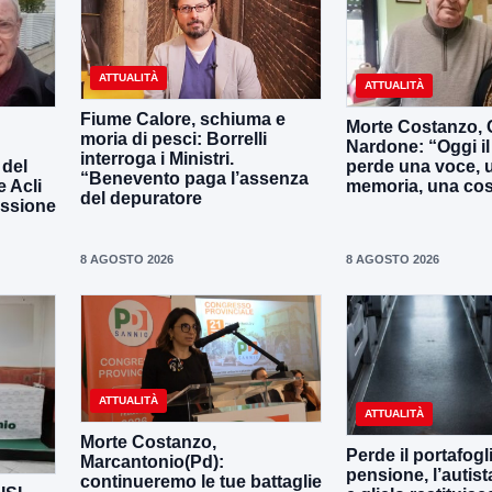
ATTUALITÀ
ATTUALITÀ
Fiume Calore, schiuma e
Morte Costanzo,
moria di pesci: Borrelli
Nardone: “Oggi i
interroga i Ministri.
 del
perde una voce, 
“Benevento paga l’assenza
e Acli
memoria, una co
del depuratore
assione
8 AGOSTO 2026
8 AGOSTO 2026
ATTUALITÀ
ATTUALITÀ
Morte Costanzo,
Perde il portafogl
Marcantonio(Pd):
pensione, l’autista
continueremo le tue battaglie