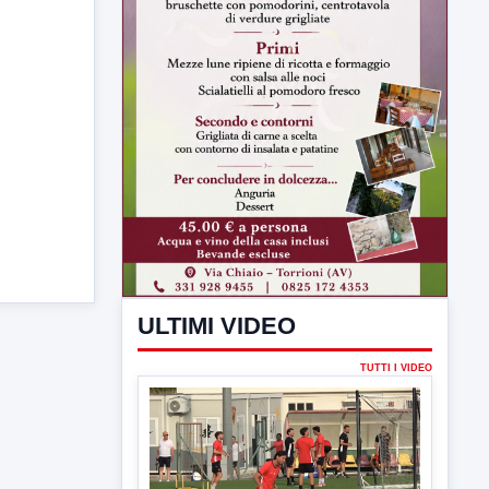
ULTIMI VIDEO
TUTTI I VIDEO
▶
7 AGOSTO 2026
SPORT BENEVENTO
Benevento Calcio: Le scelte di
Floro Flores per il debutto di Coppa
Italia
Il Benevento è pronto al debutto di Coppa
Italia. Scelte...