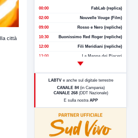
00:00
FabLab (replica)
02:00
Nouvelle Vouge (Film)
09:00
Rosso e Nero (repliche)
10:30
Buonissimo Red Roger (repliche)
la città
12:00
Fili Meridiani (repliche)
13:00
La Mappa dei Piaceri
14:00
LabNews
17:00
LabNews (replica)
LABTV
e anche sul digitale terrestre
18:30
Di Faccia e di Profilo (repliche)
CANALE 84
(in Campania)
CANALE 268
(DDT Nazionale)
19:30
LabNews (Diretta)
E sulla nostra
APP
21:00
Free Sport
23:00
LabNews (replica)