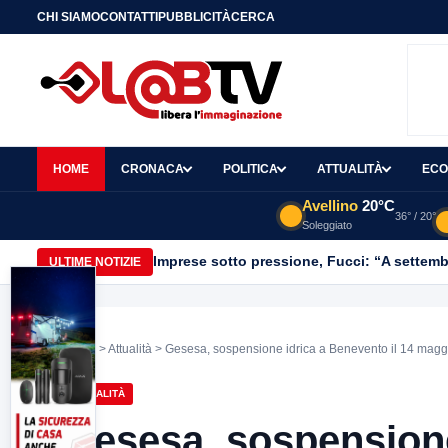
CHI SIAMO
CONTATTI
PUBBLICITÀ
CERCA
HOME
CRONACA
POLITICA
ATTUALITÀ
ECO
Avellino
20°C
36° / 20°
Soleggiato
Imprese sotto pressione, Fucci: “A settemb
ULTIME NOTIZIE
Home
>
Attualità
> Gesesa, sospensione idrica a Benevento il 14 maggio
ATTUALITÀ
Gesesa, sospensione