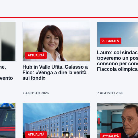
ATTUALITÀ
Lauro: col sinda
ATTUALITÀ
troveremo un po
consono per cons
ne,
Hub in Valle Ufita, Galasso a
Fiaccola olimpica
Fico: «Venga a dire la verità
evento
sui fondi»
7 AGOSTO 2026
7 AGOSTO 2026
ATTUALITÀ
ATTUALITÀ