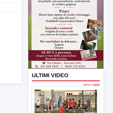
ULTIMI VIDEO
TUTTI I VIDEO
▶
7 AGOSTO 2026
SPORT BENEVENTO
Benevento Calcio: Le scelte di
Floro Flores per il debutto di Coppa