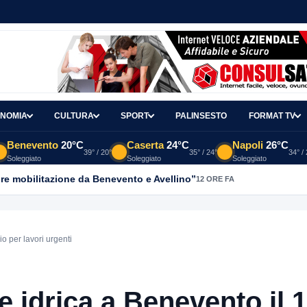
NOMIA
CULTURA
SPORT
PALINSESTO
FORMAT TV
Benevento
20°C
Caserta
24°C
Napoli
26°C
39° / 20°
35° / 24°
34° /
Soleggiato
Soleggiato
Soleggiato
re mobilitazione da Benevento e Avellino”
12 ORE FA
 per lavori urgenti
 idrica a Benevento il 