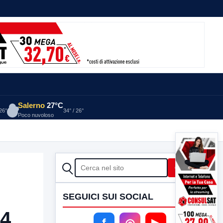
Salerno
27°C
 26°
34° / 26°
Poco nuvoloso
CERCA
Cerca
SEGUICI SUI SOCIAL
14
f
◎
▶