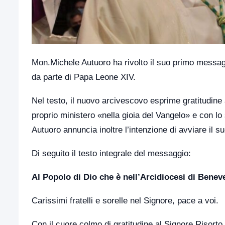
Mon.Michele Autuoro
ha rivolto il suo primo messag
da parte di
Papa Leone XIV
.
Nel testo, il nuovo arcivescovo esprime gratitudine a
proprio ministero «nella gioia del Vangelo» e con lo
Autuoro annuncia inoltre l’intenzione di avviare il 
Di seguito il testo integrale del messaggio:
Al Popolo di Dio che è nell’Arcidiocesi di Benev
Carissimi fratelli e sorelle nel Signore, pace a voi.
Con il cuore colmo di gratitudine al Signore Risor