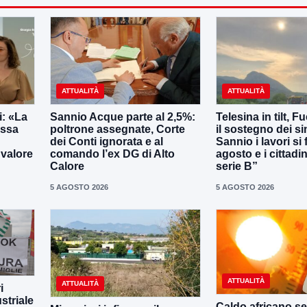
ATTUALITÀ
ATTUALITÀ
: «La
Sannio Acque parte al 2,5%:
Telesina in tilt, F
essa
poltrone assegnate, Corte
il sostegno dei s
dei Conti ignorata e al
Sannio i lavori si
 valore
comando l’ex DG di Alto
agosto e i cittadi
Calore
serie B”
5 AGOSTO 2026
5 AGOSTO 2026
ATTUALITÀ
ATTUALITÀ
i
striale
Caldo africano se