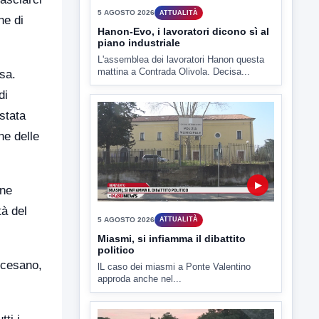
ne di
▶
5 AGOSTO 2026
ATTUALITÀ
sa.
Hanon-Evo, i lavoratori dicono sì al
di
piano industriale
L'assemblea dei lavoratori Hanon questa
stata
mattina a Contrada Olivola. Decisa...
ne delle
one
tà del
▶
ocesano,
5 AGOSTO 2026
ATTUALITÀ
Miasmi, si infiamma il dibattito
politico