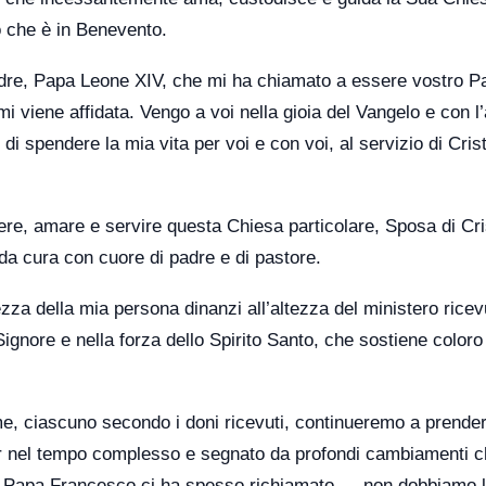
o che è in Benevento.
adre, Papa Leone XIV, che mi ha chiamato a essere vostro P
i viene affidata. Vengo a voi nella gioia del Vangelo e con l
di spendere la mia vita per voi e con voi, al servizio di Cris
ere, amare e servire questa Chiesa particolare, Sposa di Cri
da cura con cuore di padre e di pastore.
tezza della mia persona dinanzi all’altezza del ministero ricev
Signore e nella forza dello Spirito Santo, che sostiene coloro
e, ciascuno secondo i doni ricevuti, continueremo a prender
 Pur nel tempo complesso e segnato da profondi cambiamenti 
 Papa Francesco ci ha spesso richiamato — non dobbiamo l