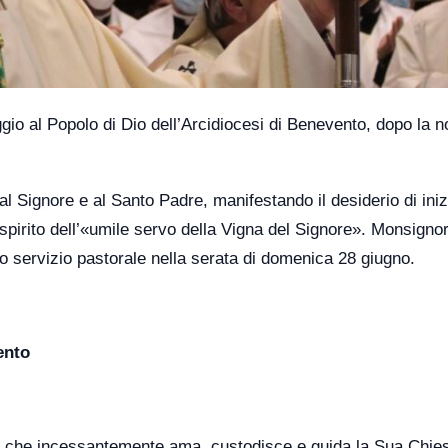
gio al Popolo di Dio dell’Arcidiocesi di Benevento, dopo la 
l Signore e al Santo Padre, manifestando il desiderio di inizi
 spirito dell’«umile servo della Vigna del Signore». Monsigno
suo servizio pastorale nella serata di domenica 28 giugno.
ento
to, che incessantemente ama, custodisce e guida la Sua Chie