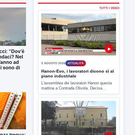
ULTIMI VIDEO
TUTTI I VIDEO
ucci: “Dov’è
indaci? Nel
 fanno ad
ni sono di
▶
5 AGOSTO 2026
ATTUALITÀ
Hanon-Evo, i lavoratori dicono sì al
piano industriale
L'assemblea dei lavoratori Hanon questa
mattina a Contrada Olivola. Decisa...
nza tregua: