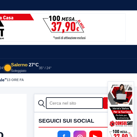
Salerno
27°C
 24°
35° / 24°
Soleggiato
ale”
13 ORE FA
CERCA
Cerca
SEGUICI SUI SOCIAL
o,
f
◎
▶