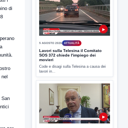
tti i
lL caso dei miasmi a Ponte Valentino
approda anche nel...
ino di
28
 operano
na
▶
munità.
5 AGOSTO 2026
ATTUALITÀ
ostro
Lavori sulla Telesina il Comitato
 nel
SOS 372 chiede l'impiego dei
movieri
Code e disagi sulla Telesina a causa dei
lavori in...
i San
ntici