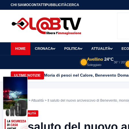
CHI SIAMO
CONTATTI
PUBBLICITÀ
CERCA
HOME
CRONACA
POLITICA
ATTUALITÀ
ECO
Avellino
24°C
36° / 20°
Soleggiato
Moria di pesci nel Calore, Benevento Doma
ULTIME NOTIZIE
Home
>
Attualità
> Il saluto del nuovo arcivescovo di Benevento, mons
ATTUALITÀ
Il saluto del nuovo 