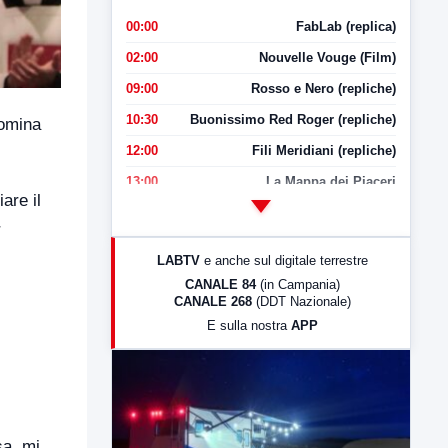
00:00
FabLab (replica)
02:00
Nouvelle Vouge (Film)
09:00
Rosso e Nero (repliche)
10:30
Buonissimo Red Roger (repliche)
nomina
12:00
Fili Meridiani (repliche)
13:00
La Mappa dei Piaceri
are il
14:00
LabNews
r
17:00
LabNews (replica)
LABTV
e anche sul digitale terrestre
18:30
Di Faccia e di Profilo (repliche)
CANALE 84
(in Campania)
CANALE 268
(DDT Nazionale)
19:30
LabNews (Diretta)
E sulla nostra
APP
21:00
Free Sport
23:00
LabNews (replica)
sa, mi