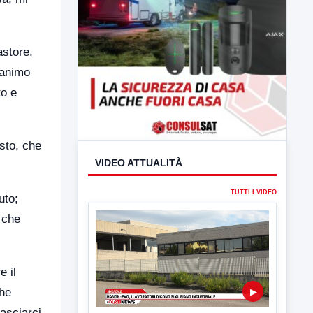
astore,
’animo
to e
sto, che
uto;
VIDEO ATTUALITÀ
 che
TUTTI I VIDEO
e il
che
asciarci