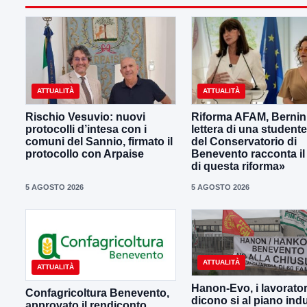
ATTUALITÀ
ATTUALITÀ
Rischio Vesuvio: nuovi
Riforma AFAM, Bernini
protocolli d’intesa con i
lettera di una student
comuni del Sannio, firmato il
del Conservatorio di
protocollo con Arpaise
Benevento racconta il
di questa riforma»
5 AGOSTO 2026
5 AGOSTO 2026
ATTUALITÀ
ATTUALITÀ
Hanon-Evo, i lavorator
Confagricoltura Benevento,
dicono si al piano indu
approvato il rendiconto