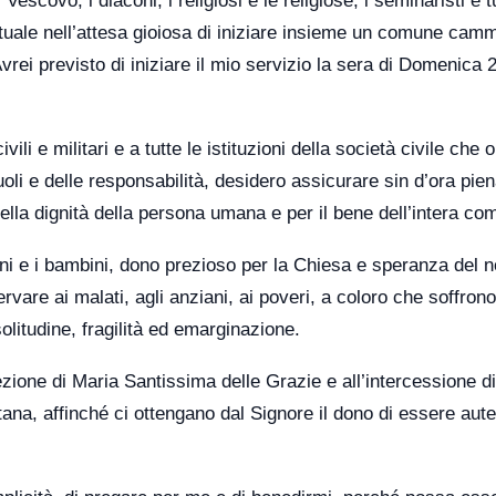
Vescovo, i diaconi, i religiosi e le religiose, i seminaristi e tu
rituale nell’attesa gioiosa di iniziare insieme un comune camm
rei previsto di iniziare il mio servizio la sera di Domenica 
ivili e militari e a tutte le istituzioni della società civile che
oli e delle responsabilità, desidero assicurare sin d’ora pie
ella dignità della persona umana e per il bene dell’intera co
vani e i bambini, dono prezioso per la Chiesa e speranza del n
rvare ai malati, agli anziani, ai poveri, a coloro che soffrono
solitudine, fragilità ed emarginazione.
ezione di Maria Santissima delle Grazie e all’intercessione d
na, affinché ci ottengano dal Signore il dono di essere aute