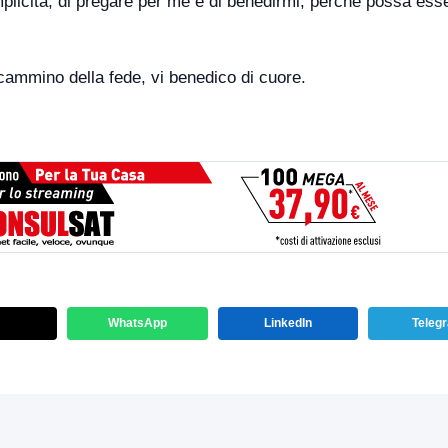
mplicità, di pregare per me e di benedirmi, perché possa ess
l cammino della fede, vi benedico di cuore.
WhatsApp
LinkedIn
Teleg