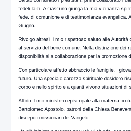
Saluto con affetto i presbiteri, primi collaboratori del 
fedeli laici. A ciascuno giunga la mia vicinanza spi
fede, di comunione e di testimonianza evangelica. Av
Giugno.
Rivolgo altresì il mio rispettoso saluto alle Autorità c
al servizio del bene comune. Nella distinzione dei ru
disponibilità alla collaborazione per la promozione d
Con particolare affetto abbraccio le famiglie, i gio
futuro. Una speciale carezza spirituale desidero rise
corpo e nello spirito e a quanti vivono situazioni di 
Affido il mio ministero episcopale alla materna prot
Bartolomeo Apostolo, patroni della Chiesa Beneventa
discepoli missionari del Vangelo.