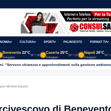
NOMIA
CULTURA
SPORT
PALINSESTO
FORMAT TV
Benevento
22°C
Caserta
25°C
Napoli
26°C
39° / 19°
35° / 22°
34° /
Soleggiato
Soleggiato
Soleggiato
ni: “Servono chiarezza e approfondimenti sulla gestione ambient
ignor Michele Autuoro
arcivescovo di Benevent