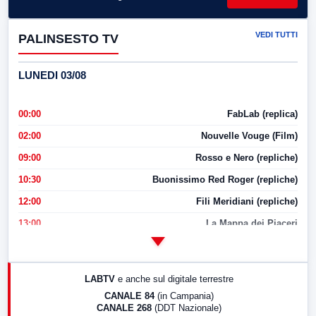
VEDI TUTTI
PALINSESTO TV
LUNEDI 03/08
00:00
FabLab (replica)
02:00
Nouvelle Vouge (Film)
09:00
Rosso e Nero (repliche)
10:30
Buonissimo Red Roger (repliche)
12:00
Fili Meridiani (repliche)
13:00
La Mappa dei Piaceri
14:00
LabNews
17:00
LabNews (replica)
LABTV
e anche sul digitale terrestre
18:30
Di Faccia e di Profilo (repliche)
CANALE 84
(in Campania)
CANALE 268
(DDT Nazionale)
19:30
LabNews (Diretta)