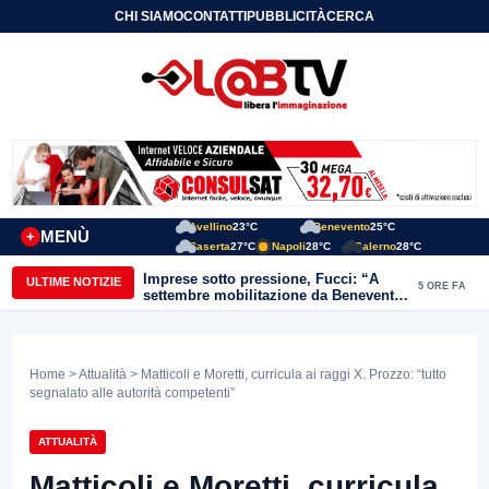
CHI SIAMO
CONTATTI
PUBBLICITÀ
CERCA
Avellino
23°C
Benevento
25°C
MENÙ
+
Caserta
27°C
Napoli
28°C
Salerno
28°C
Imprese sotto pressione, Fucci: “A
ULTIME NOTIZIE
5 ORE FA
settembre mobilitazione da Benevento
e Avellino”
Home
>
Attualità
> Matticoli e Moretti, curricula ai raggi X. Prozzo: “tutto
segnalato alle autorità competenti”
ATTUALITÀ
Matticoli e Moretti, curricula