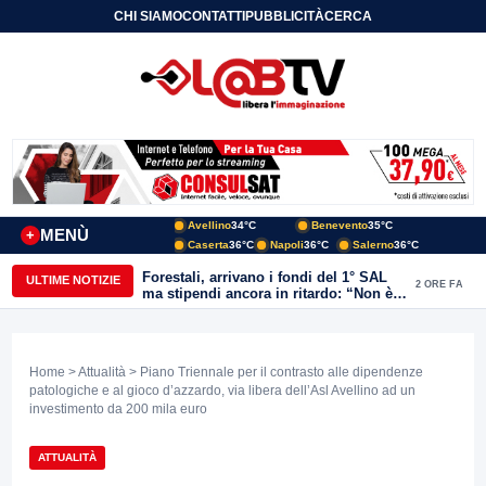
CHI SIAMO
CONTATTI
PUBBLICITÀ
CERCA
Avellino
34°C
Benevento
35°C
MENÙ
+
Caserta
36°C
Napoli
36°C
Salerno
36°C
Forestali, arrivano i fondi del 1° SAL
ULTIME NOTIZIE
2 ORE FA
ma stipendi ancora in ritardo: “Non è
più sostenibile”
Home
>
Attualità
> Piano Triennale per il contrasto alle dipendenze
patologiche e al gioco d’azzardo, via libera dell’Asl Avellino ad un
investimento da 200 mila euro
ATTUALITÀ