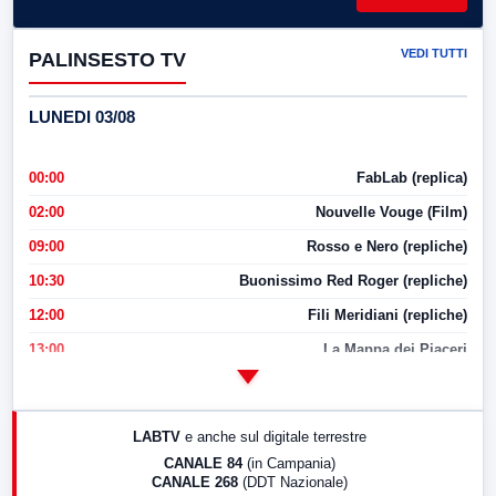
VEDI TUTTI
PALINSESTO TV
LUNEDI 03/08
00:00
FabLab (replica)
02:00
Nouvelle Vouge (Film)
09:00
Rosso e Nero (repliche)
10:30
Buonissimo Red Roger (repliche)
12:00
Fili Meridiani (repliche)
13:00
La Mappa dei Piaceri
14:00
LabNews
17:00
LabNews (replica)
LABTV
e anche sul digitale terrestre
18:30
Di Faccia e di Profilo (repliche)
CANALE 84
(in Campania)
CANALE 268
(DDT Nazionale)
19:30
LabNews (Diretta)