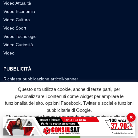
Video Attualità
Video Economia
Video Cultura
Video Sport
Video Tecnologie
Video Curiosità
Video
PUBBLICITÀ
Richiesta pubblicazione articoli/banner
Questo sito utilizza cookie, anche di terze parti, per
SEGUICI SUI SOCIAL
personalizzare i contenuti come widget per ampliare le
funzionalità del sito, opzioni Facebook, Twitter e social e funzioni
f
◎
▶
pubblicitarie di Google.
Facebook
Instagram
YouTube
×
Chiudendo questo banner, scorrendo questa pagina o cliccando
su qualunque suo elemento acconsenti all'uso dei cookie.
© 2026 LABTV - Tutti i diritti riservati
Accetta