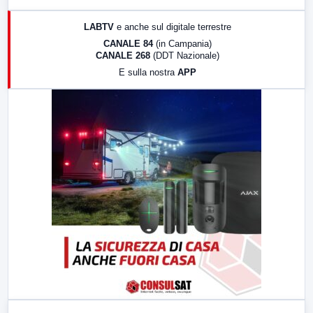
17:00
LabNews (replica)
LABTV
e anche sul digitale terrestre
18:30
Di Faccia e di Profilo (repliche)
CANALE 84
(in Campania)
CANALE 268
(DDT Nazionale)
19:30
LabNews (Diretta)
E sulla nostra
APP
21:00
Free Sport
23:00
LabNews (replica)