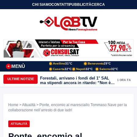
CHI SIAMO
CONTATTI
PUBBLICITÀ
CERCA
Avellino
31°C
Benevento
29°C
MENÙ
+
Caserta
32°C
Napoli
32°C
Salerno
32°C
Forestali, arrivano i fondi del 1° SAL
ULTIME NOTIZIE
1 ORA FA
ma stipendi ancora in ritardo: “Non è
più sostenibile”
Home
>
Attualità
> Ponte, encomio al maresciallo Tommaso Nave per la
collaborazione nell’arresto di due ladri
ATTUALITÀ
Ponte, encomio al