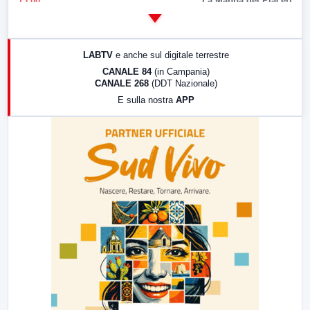
13:00
La Mappa dei Piaceri
14:00
LabNews
17:00
LabNews (replica)
LABTV
e anche sul digitale terrestre
18:30
Di Faccia e di Profilo (repliche)
CANALE 84
(in Campania)
CANALE 268
(DDT Nazionale)
19:30
LabNews (Diretta)
E sulla nostra
APP
21:00
Free Sport
23:00
LabNews (replica)