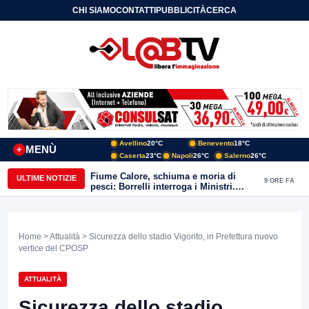
CHI SIAMO
CONTATTI
PUBBLICITÀ
CERCA
Avellino
20°C
Benevento
18°C
MENÙ
+
Caserta
23°C
Napoli
26°C
Salerno
26°C
Fiume Calore, schiuma e moria di
ULTIME NOTIZIE
9 ORE FA
pesci: Borrelli interroga i Ministri.
“Benevento paga l’assenza del
depuratore
Home
>
Attualità
> Sicurezza dello stadio Vigorito, in Prefettura nuovo
vertice del CPOSP
ATTUALITÀ
Sicurezza dello stadio