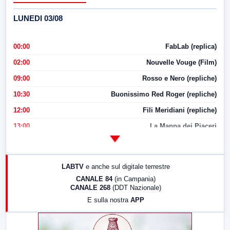
LUNEDI 03/08
00:00
FabLab (replica)
02:00
Nouvelle Vouge (Film)
09:00
Rosso e Nero (repliche)
10:30
Buonissimo Red Roger (repliche)
12:00
Fili Meridiani (repliche)
13:00
La Mappa dei Piaceri
14:00
LabNews
17:00
LabNews (replica)
LABTV
e anche sul digitale terrestre
18:30
Di Faccia e di Profilo (repliche)
CANALE 84
(in Campania)
CANALE 268
(DDT Nazionale)
19:30
LabNews (Diretta)
E sulla nostra
APP
21:00
Free Sport
23:00
LabNews (replica)