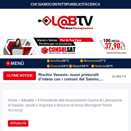
CHI SIAMO
CONTATTI
PUBBLICITÀ
CERCA
Avellino
36°C
Benevento
37°C
MENÙ
+
Caserta
34°C
Napoli
34°C
Salerno
34°C
Rischio Vesuvio: nuovi protocolli
ULTIME NOTIZIE
16 ORE FA
d’intesa con i comuni del Sannio,
firmato il protocollo con Arpaise
Home
>
Attualità
> Il Presidente dell’Associazione Guerra di Liberazione
di Arpaise, saluta e ringrazia il Vescovo di Assisi Monsignor Felice
Accrocca
ATTUALITÀ