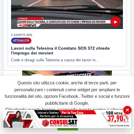
▶
5 AGOSTO 2026
ATTUALITÀ
Lavori sulla Telesina il Comitato SOS 372 chiede
l'impiego dei movieri
Code e disagi sulla Telesina a causa dei lavori in...
Questo sito utilizza cookie, anche di terze parti, per
personalizzare i contenuti come widget per ampliare le
funzionalità del sito, opzioni Facebook, Twitter e social e funzioni
pubblicitarie di Google.
×
Chiudendo questo banner, scorrendo questa pagina o cliccando
su qualunque suo elemento acconsenti all'uso dei cookie.
Accetta