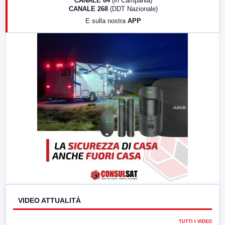
CANALE 84
(in Campania)
CANALE 268
(DDT Nazionale)
19:30
LabNews (Diretta)
E sulla nostra
APP
21:00
Free Sport
23:00
LabNews (replica)
VIDEO ATTUALITÀ
TUTTI I VIDEO