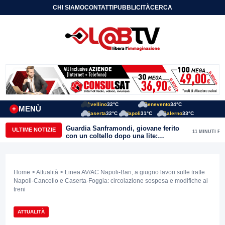
CHI SIAMO
CONTATTI
PUBBLICITÀ
CERCA
Avellino
32°C
Benevento
34°C
MENÙ
+
Caserta
32°C
Napoli
31°C
Salerno
33°C
Guardia Sanframondi, giovane ferito
ULTIME NOTIZIE
11 MINUTI FA
con un coltello dopo una lite:
individuato il presunto autore
Home
>
Attualità
> Linea AV/AC Napoli-Bari, a giugno lavori sulle tratte
Napoli-Cancello e Caserta-Foggia: circolazione sospesa e modifiche ai
treni
ATTUALITÀ