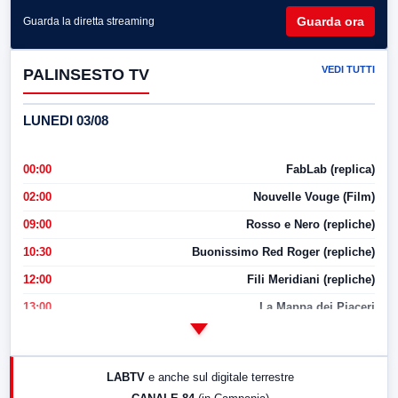
Guarda ora
Guarda la diretta streaming
VEDI TUTTI
PALINSESTO TV
LUNEDI 03/08
00:00
FabLab (replica)
02:00
Nouvelle Vouge (Film)
09:00
Rosso e Nero (repliche)
10:30
Buonissimo Red Roger (repliche)
12:00
Fili Meridiani (repliche)
13:00
La Mappa dei Piaceri
14:00
LabNews
17:00
LabNews (replica)
LABTV
e anche sul digitale terrestre
18:30
Di Faccia e di Profilo (repliche)