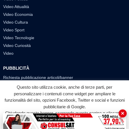
Video Attualità
Video Economia
Video Cultura
Video Sport
Video Tecnologie
Video Curiosità
Video
PUBBLICITÀ
Richiesta pubblicazione articoli/banner
Questo sito utilizza cookie, anche di terze parti, per
SEGUICI SUI SOCIAL
personalizzare i contenuti come widget per ampliare le
funzionalità del sito, opzioni Facebook, Twitter e social e funzioni
f
◎
▶
pubblicitarie di Google.
Facebook
Instagram
YouTube
×
Chiudendo questo banner, scorrendo questa pagina o cliccando
su qualunque suo elemento acconsenti all'uso dei cookie.
© 2026 LABTV - Tutti i diritti riservati
Accetta