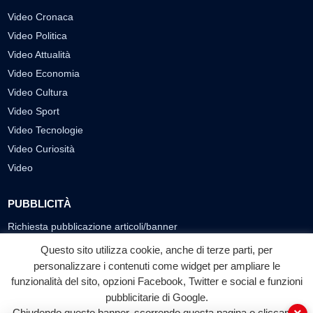
Video Cronaca
Video Politica
Video Attualità
Video Economia
Video Cultura
Video Sport
Video Tecnologie
Video Curiosità
Video
PUBBLICITÀ
Richiesta pubblicazione articoli/banner
Questo sito utilizza cookie, anche di terze parti, per
SEGUICI SUI SOCIAL
personalizzare i contenuti come widget per ampliare le
funzionalità del sito, opzioni Facebook, Twitter e social e funzioni
f
◎
▶
pubblicitarie di Google.
Facebook
Instagram
YouTube
Chiudendo questo banner, scorrendo questa pagina o cliccando