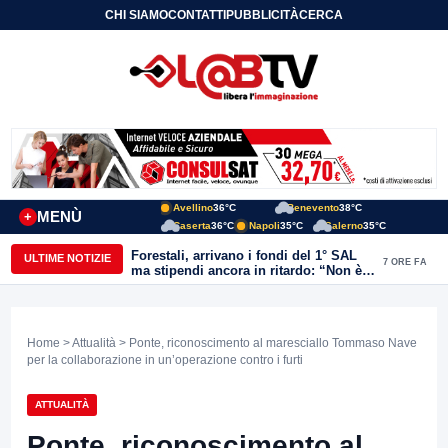
CHI SIAMO
CONTATTI
PUBBLICITÀ
CERCA
Avellino
36°C
Benevento
38°C
MENÙ
+
Caserta
36°C
Napoli
35°C
Salerno
35°C
Forestali, arrivano i fondi del 1° SAL
ULTIME NOTIZIE
7 ORE FA
ma stipendi ancora in ritardo: “Non è
più sostenibile”
Home
>
Attualità
> Ponte, riconoscimento al maresciallo Tommaso Nave
per la collaborazione in un’operazione contro i furti
ATTUALITÀ
Ponte, riconoscimento al