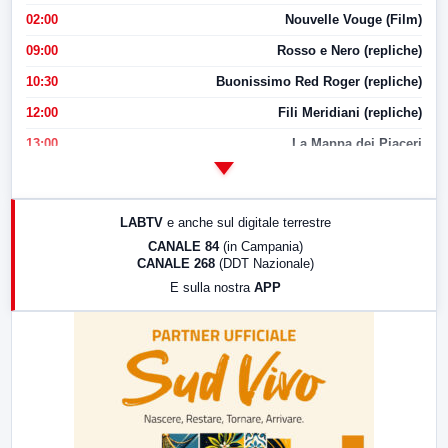
02:00
Nouvelle Vouge (Film)
09:00
Rosso e Nero (repliche)
10:30
Buonissimo Red Roger (repliche)
12:00
Fili Meridiani (repliche)
13:00
La Mappa dei Piaceri
14:00
LabNews
17:00
LabNews (replica)
LABTV
e anche sul digitale terrestre
18:30
Di Faccia e di Profilo (repliche)
CANALE 84
(in Campania)
CANALE 268
(DDT Nazionale)
19:30
LabNews (Diretta)
E sulla nostra
APP
21:00
Free Sport
23:00
LabNews (replica)