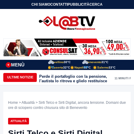
CHI SIAMO
CONTATTI
PUBBLICITÀ
CERCA
Avellino
30°C
Benevento
31°C
MENÙ
+
Caserta
32°C
Napoli
32°C
Salerno
33°C
Perde il portafoglio con la pensione,
ULTIME NOTIZIE
11 MINUTI FA
l’autista lo ritrova e glielo restituisce
Home
>
Attualità
> Sirti Telco e Sirti Digital, ancora tensione. Domani due
ore di sciopero contro chiusura sito di Benevento
ATTUALITÀ
Sirti Telco e Sirti Digital,