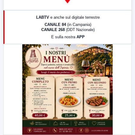
14:00
LabNews
17:00
LabNews (replica)
LABTV
e anche sul digitale terrestre
18:30
Di Faccia e di Profilo (repliche)
CANALE 84
(in Campania)
CANALE 268
(DDT Nazionale)
19:30
LabNews (Diretta)
E sulla nostra
APP
21:00
Free Sport
23:00
LabNews (replica)