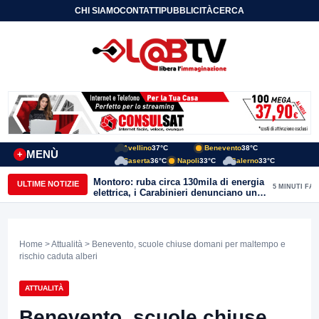
CHI SIAMO
CONTATTI
PUBBLICITÀ
CERCA
Avellino
37°C
Benevento
38°C
MENÙ
+
Caserta
36°C
Napoli
33°C
Salerno
33°C
Montoro: ruba circa 130mila di energia
ULTIME NOTIZIE
5 MINUTI FA
elettrica, i Carabinieri denunciano un
65enne
Home
>
Attualità
> Benevento, scuole chiuse domani per maltempo e
rischio caduta alberi
ATTUALITÀ
Benevento, scuole chiuse