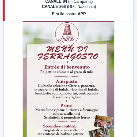
CANALE 84
(in Campania)
CANALE 268
(DDT Nazionale)
19:30
LabNews (Diretta)
E sulla nostra
APP
21:00
Free Sport
23:00
LabNews (replica)