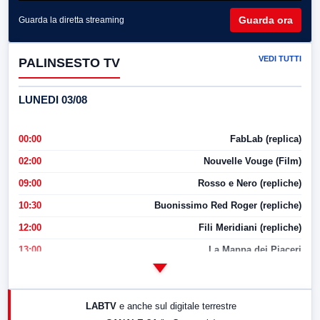
Guarda ora
Guarda la diretta streaming
VEDI TUTTI
PALINSESTO TV
LUNEDI 03/08
00:00
FabLab (replica)
02:00
Nouvelle Vouge (Film)
09:00
Rosso e Nero (repliche)
10:30
Buonissimo Red Roger (repliche)
12:00
Fili Meridiani (repliche)
13:00
La Mappa dei Piaceri
14:00
LabNews
17:00
LabNews (replica)
LABTV
e anche sul digitale terrestre
18:30
Di Faccia e di Profilo (repliche)