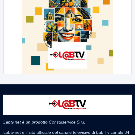
Labtv.net è un prodotto Consulservice S.r.l.
Labtv.net è il sito ufficiale del canale televisivo di Lab Tv canale 84